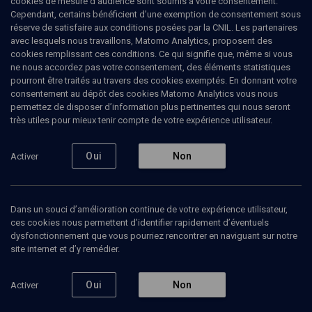
cookies de mesure d’audience sont soumis à votre consentement.
Cependant, certains bénéficient d’une exemption de consentement sous
réserve de satisfaire aux conditions posées par la CNIL. Les partenaires
Tous
avec lesquels nous travaillons, Matomo Analytics, proposent des
1
Vidéos
1
cookies remplissant ces conditions. Ce qui signifie que, même si vous
ne nous accordez pas votre consentement, des éléments statistiques
pourront être traités au travers des cookies exemptés. En donnant votre
consentement au dépôt des cookies Matomo Analytics vous nous
Vidéos
1
permettez de disposer d’information plus pertinentes qui nous seront
très utiles pour mieux tenir compte de votre expérience utilisateur.
Archives
de la
Oui
Non
Activer
Diaspora
/
Diaspora
des
Archives
HISTOIRE
Dans un souci d’amélioration continue de votre expérience utilisateur,
(2/3)
Appropriations collectives
ces cookies nous permettent d’identifier rapidement d’éventuels
d'archives dispersées
dysfonctionnement que vous pourriez rencontrer en naviguant sur notre
Eva-Maria Thüne, Jean-Claude Kuperminc, Joachim Schlör, Patrick Farges
site internet et d’y remédier.
Regarder
Oui
Non
Activer