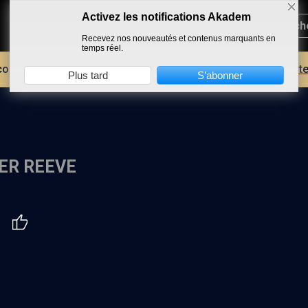
Activez les notifications Akadem
Recevez nos nouveautés et contenus marquants en
temps réel.
core plus d'AKADEM ?
Découvrez les avantages d'un compte
Plus tard
S’abonner
ER REEVE