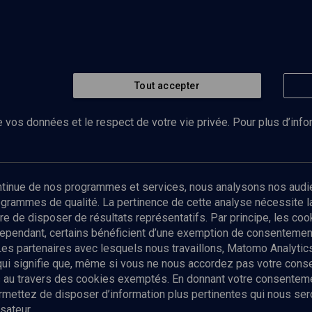
Tout accepter
 vos données et le respect de votre vie privée. Pour plus d’inf
Abonnez-vous à notre newsletter
ontinue de nos programmes et services, nous analysons nos audi
rogrammes de qualité. La pertinence de cette analyse nécessite 
Envoyer
tre de disposer de résultats représentatifs. Par principe, les c
ependant, certains bénéficient d’une exemption de consentement
Les partenaires avec lesquels nous travaillons, Matomo Analyti
 qui signifie que, même si vous ne nous accordez pas votre con
tés au travers des cookies exemptés. En donnant votre consente
ettez de disposer d’information plus pertinentes qui nous seron
sateur.
es
Qui sommes-nous ?