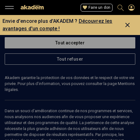
Faire un don
Envie d'encore plus d'AKADEM ?
Découvrez les
avantages d'un compte !
Tout accepter
Tout refuser
Akadem garantie la protection de vos données et le respect de votre vie
privée. Pour plus d’information, vous pouvez consulter la page Mentions
légales.
JEFF COHEN
pianiste
Dans un souci d’amélioration continue de nos programmes et services,
nous analysons nos audiences afin de vous proposer une expérience
utilisateur et des programmes de qualité. La pertinence de cette analyse
Né à Baltimore (U.S.A.), Jeff Cohen obtient les prix de piano et de
nécessite la plus grande adhésion de nos utilisateurs afin de nous
musique de chambre au Conservatoire National Supérieur de
permettre de disposer de résultats représentatifs. Par principe, les
Musique de Paris avant de poursuivre sa formation aux Etats-Unis