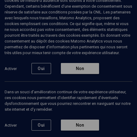
cookies de mesure d’audience sont soumis à votre consentement.
et en Angleterre. Actuellement professeur au Conservatoire de
Cependant, certains bénéficient d’une exemption de consentement sous
Paris, Jeff Cohen a été chef de chant à l’Opéra de la Monnaie à
réserve de satisfaire aux conditions posées par la CNIL. Les partenaires
Bruxelles, professeur à l’Ecole d’Art Lyrique de l’Opéra de Paris,
avec lesquels nous travaillons, Matomo Analytics, proposent des
responsable musical au Théâtre du Châtelet et conseiller à la
cookies remplissant ces conditions. Ce qui signifie que, même si vous
Bibliothèque Nationale de France pour une série de concerts sur la
ne nous accordez pas votre consentement, des éléments statistiques
mélodie française. Il se produit avec de nombreux artistes tels
pourront être traités au travers des cookies exemptés. En donnant votre
Roberto Alagna, June Anderson ou encore Cecilia Bartoli. Jeff
consentement au dépôt des cookies Matomo Analytics vous nous
Cohen est nommé Chevalier des Arts et des Lettres en juin, 2006.
permettez de disposer d’information plus pertinentes qui nous seront
très utiles pour mieux tenir compte de votre expérience utilisateur.
Oui
Non
Activer
Ajouter
Partager
J’aime
Tous
1
Vidéos
1
Dans un souci d’amélioration continue de votre expérience utilisateur,
ces cookies nous permettent d’identifier rapidement d’éventuels
dysfonctionnement que vous pourriez rencontrer en naviguant sur notre
site internet et d’y remédier.
Vidéos
1
Oui
Non
Activer
Hommage aux