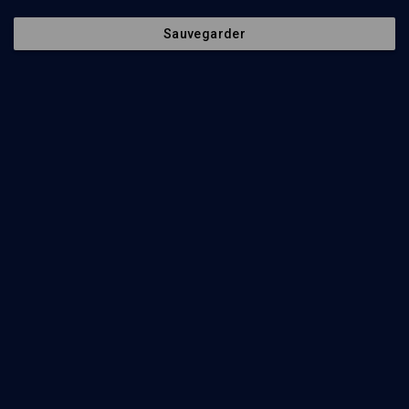
artistes
''dégénérés''
Sauvegarder
CULTURE
Jeff Cohen, un pianiste
américain à Paris
Frédéric Hutman, Jeff Cohen
Regarder
Abonnez-vous à notre newsletter
Envoyer