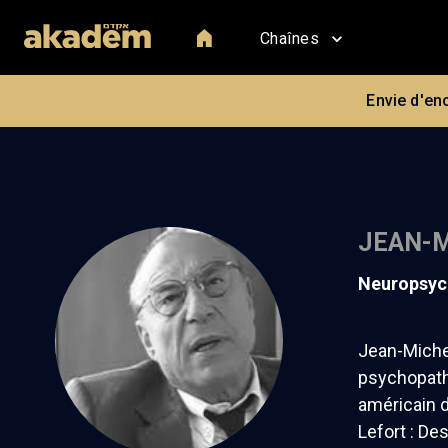
Chaînes
Envie d'en
JEAN-M
neuropsyc
Jean-Miche
psychopatho
américain d
Lefort : De