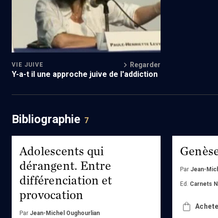
Regarder
VIE JUIVE
Y-a-t il une approche juive de l'addiction
Bibliographie
7
Adolescents qui
Genèse
dérangent. Entre
Par
Jean-Mich
différenciation et
Ed.
Carnets 
provocation
Achete
Par
Jean-Michel Oughourlian