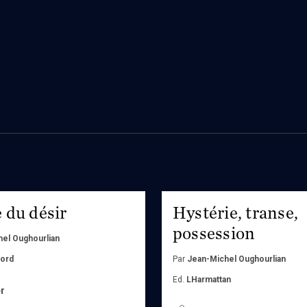
 du désir
Hystérie, transe,
possession
el Oughourlian
Nord
Par
Jean-Michel Oughourlian
Ed.
LHarmattan
r