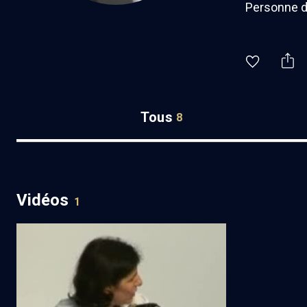
Personne d
Tous
8
Vidéos
1
Vie juive et modernité - Cours
N°11/17