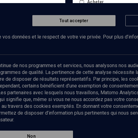
Acheter
Tout accepter
 vos données et le respect de votre vie privée. Pour plus d’inf
Abonnez-vous à notre newsletter
ontinue de nos programmes et services, nous analysons nos audi
rogrammes de qualité. La pertinence de cette analyse nécessite 
Envoyer
tre de disposer de résultats représentatifs. Par principe, les c
ependant, certains bénéficient d’une exemption de consentement
Les partenaires avec lesquels nous travaillons, Matomo Analyti
 qui signifie que, même si vous ne nous accordez pas votre con
tés au travers des cookies exemptés. En donnant votre consente
ettez de disposer d’information plus pertinentes qui nous seron
sateur.
es
Qui sommes-nous ?
La rédaction
Nos soutiens
Non