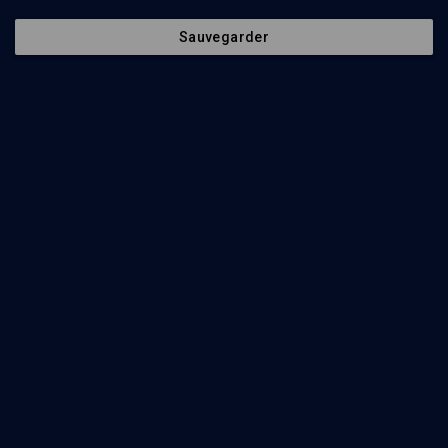
Vidéos
1
Sauvegarder
Jean-Marc
Luisada, à fleur de
peau et de piano
CULTURE
Le gamin de Bizerte
devenu pianiste de génie
Frédéric Hutman, Jean-Marc Luisada
Regarder
Abonnez-vous à notre newsletter