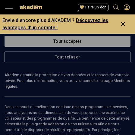
Faire un don
Envie d'encore plus d'AKADEM ?
Découvrez les
avantages d'un compte !
Tout accepter
Tout refuser
Akadem garantie la protection de vos données et le respect de votre vie
privée. Pour plus d’information, vous pouvez consulter la page Mentions
légales.
JEAN-MARC LUISADA
pianiste
Dans un souci d’amélioration continue de nos programmes et services,
nous analysons nos audiences afin de vous proposer une expérience
utilisateur et des programmes de qualité. La pertinence de cette analyse
Jean-Marc Luisada étudie le piano à Paris puis à l'école de
nécessite la plus grande adhésion de nos utilisateurs afin de nous
musique de Yehudi Menuhin et remporte le premier prix au
permettre de disposer de résultats représentatifs. Par principe, les
Conservatoire national supérieur de musique de Paris en 1977. Il