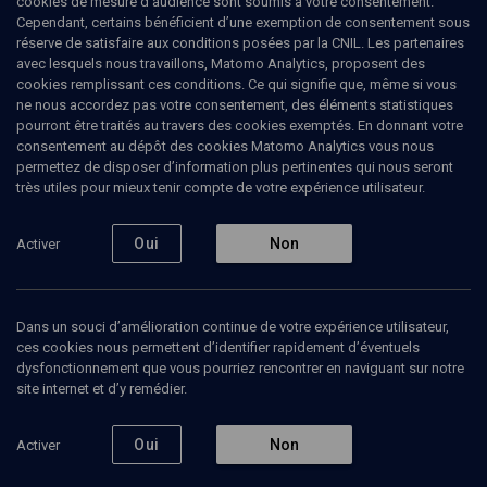
cookies de mesure d’audience sont soumis à votre consentement.
gagne en 1983 le concours Dino Ciani en Italie. En 1985, il est
Cependant, certains bénéficient d’une exemption de consentement sous
lauréat du concours Chopin. Il poursuit ensuite une carrière de
réserve de satisfaire aux conditions posées par la CNIL. Les partenaires
concertiste. Il bénéficie des cours de Denyse Rivière, Marcel
avec lesquels nous travaillons, Matomo Analytics, proposent des
Ciampi, Dominique Merlet, Paul Badura-Skoda et Milosz Magin. Il a
cookies remplissant ces conditions. Ce qui signifie que, même si vous
joué avec Françoise Pollet, Gary Hoffman et Pierre Amoyal. Il a
ne nous accordez pas votre consentement, des éléments statistiques
enregistré plusieurs disques chez Deutsche Grammophon et chez
pourront être traités au travers des cookies exemptés. En donnant votre
Sony BMG en particulier les Valses de Chopin et l'intégrale des
consentement au dépôt des cookies Matomo Analytics vous nous
Mazurkas de Chopin, Goyescas d'Enrique Granados; Escales avec
permettez de disposer d’information plus pertinentes qui nous seront
des œuvres de Bach, Beethoven et Mozart, L'Histoire de Babar de
très utiles pour mieux tenir compte de votre expérience utilisateur.
Francis Poulenc avec Jeanne Moreau, Feu Sacré avec Macha Méril.
Alejandro Amenábar choisit son interprétation de Chopin pour la
BO de son film Les Autres avec Nicole Kidman. Il enseigne à
Oui
Non
Activer
l'École normale de musique de Paris—Alfred Cortot.
Dans un souci d’amélioration continue de votre expérience utilisateur,
ces cookies nous permettent d’identifier rapidement d’éventuels
Ajouter
Partager
J’aime
dysfonctionnement que vous pourriez rencontrer en naviguant sur notre
site internet et d’y remédier.
Tous
1
Vidéos
1
Oui
Non
Activer