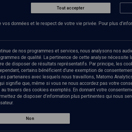
Tout accepter
Regarder
n’est pas une idéologie
 vos données et le respect de votre vie privée. Pour plus d’inf
Abonnez-vous à notre newsletter
ontinue de nos programmes et services, nous analysons nos audi
rogrammes de qualité. La pertinence de cette analyse nécessite 
Envoyer
tre de disposer de résultats représentatifs. Par principe, les c
ependant, certains bénéficient d’une exemption de consentement
Les partenaires avec lesquels nous travaillons, Matomo Analyti
 qui signifie que, même si vous ne nous accordez pas votre con
tés au travers des cookies exemptés. En donnant votre consente
ettez de disposer d’information plus pertinentes qui nous seron
sateur.
es
Qui sommes-nous ?
La rédaction
Nos soutiens
Non
Politique de protection des do
personnelles