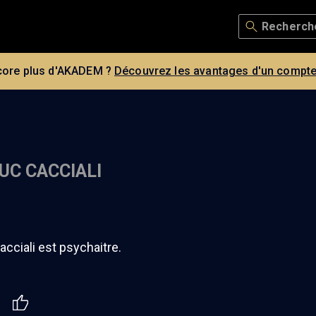
core plus d'AKADEM ?
Découvrez les avantages d'un compte
UC CACCIALI
cciali est psychaitre.