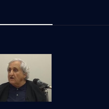
our d’Abraham B.
/4)