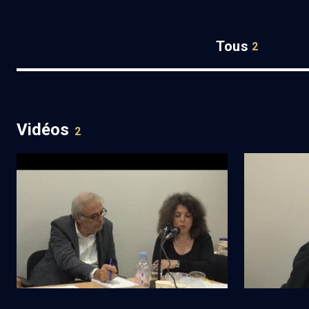
Tous
2
Vidéos
2
Journée autour d’Abraham B.
Journée aut
Yehoshua (4/4)
Yehoshua (3