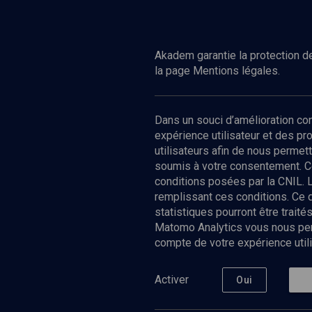
Regarder
CULTURE
CULTURE
L'avenir du sionisme
Le sionisme 
Akadem garantie la protection de
la page Mentions légales.
Dans un souci d’amélioration c
expérience utilisateur et des p
utilisateurs afin de nous permet
soumis à votre consentement. C
conditions posées par la CNIL. 
remplissant ces conditions. Ce
statistiques pourront être trai
Matomo Analytics vous nous perm
compte de votre expérience utili
Nos Chain
Société
Histoire
Activer
Oui
Culture