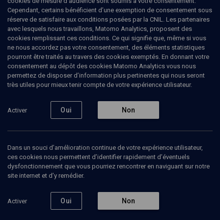
cookies de mesure d’audience sont soumis à votre consentement.
Cependant, certains bénéficient d’une exemption de consentement sous
réserve de satisfaire aux conditions posées par la CNIL. Les partenaires
avec lesquels nous travaillons, Matomo Analytics, proposent des
Ajouter
Partager
J’aime
cookies remplissant ces conditions. Ce qui signifie que, même si vous
ne nous accordez pas votre consentement, des éléments statistiques
pourront être traités au travers des cookies exemptés. En donnant votre
Tous
1
Vidéos
1
consentement au dépôt des cookies Matomo Analytics vous nous
permettez de disposer d’information plus pertinentes qui nous seront
très utiles pour mieux tenir compte de votre expérience utilisateur.
Vidéos
1
Oui
Non
Activer
Tsiganes,
Nomades: un
malentendu
Dans un souci d’amélioration continue de votre expérience utilisateur,
européen
ces cookies nous permettent d’identifier rapidement d’éventuels
(7/8)
dysfonctionnement que vous pourriez rencontrer en naviguant sur notre
site internet et d’y remédier.
HISTOIRE
Oui
Non
Activer
Langue, philologie,
politique