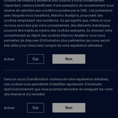
cookies de mesure d’audience sont soumis à votre consentement.
Ajouter
Partager
J’aime
Cependant, certains bénéficient d’une exemption de consentement sous
réserve de satisfaire aux conditions posées par la CNIL. Les partenaires
avec lesquels nous travaillons, Matomo Analytics, proposent des
Tous
cookies remplissant ces conditions. Ce qui signifie que, même si vous
1
Vidéos
1
ne nous accordez pas votre consentement, des éléments statistiques
pourront être traités au travers des cookies exemptés. En donnant votre
consentement au dépôt des cookies Matomo Analytics vous nous
permettez de disposer d’information plus pertinentes qui nous seront
Vidéos
1
très utiles pour mieux tenir compte de votre expérience utilisateur.
Hommage à
Oui
Non
Activer
Sophie
Kessler-
Mesguich
(4/4)
Dans un souci d’amélioration continue de votre expérience utilisateur,
ces cookies nous permettent d’identifier rapidement d’éventuels
dysfonctionnement que vous pourriez rencontrer en naviguant sur notre
PHILOSOPHIE
site internet et d’y remédier.
Hommage à Sophie
Kessler-Mesguich
Ilil Malibert-Yatziv, Jean Lallot, Jean-Patrick Guillaume, Laurence Sigal, Michel Masson, Mireille Hadas-Lebel, Véronique Mesguich
Oui
Non
Activer
Regarder