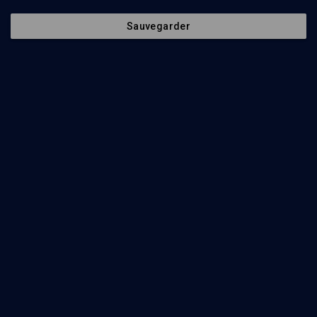
Sauvegarder
Abonnez-vous à notre newsletter
Envoyer
Nos Chaines
Qui sommes-nous ?
Société
La rédaction
Histoire
Nos soutiens
Culture
Politique de protection des
données personnelles
Limoud