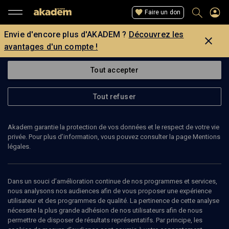
Faire un don
Envie d'encore plus d'AKADEM ?
Découvrez les
avantages d'un compte !
Tout accepter
Tout refuser
Akadem garantie la protection de vos données et le respect de votre vie
privée. Pour plus d’information, vous pouvez consulter la page Mentions
légales.
JEAN-JACQUES BECKER
historien
Dans un souci d’amélioration continue de nos programmes et services,
nous analysons nos audiences afin de vous proposer une expérience
utilisateur et des programmes de qualité. La pertinence de cette analyse
Jean-Jacques Becker est un historien français, né le 14 mai 1928 à
nécessite la plus grande adhésion de nos utilisateurs afin de nous
Paris. Il est spécialiste d'histoire contemporaine, en particulier de
permettre de disposer de résultats représentatifs. Par principe, les
la Première Guerre mondiale et du mouvement ouvrier. Issu d'une