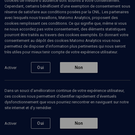
cookies de mesure d’audience sont soumis à votre consentement.
famille juive d'Alsace-Lorraine, il passa en juillet 1942 en zone Sud
Cependant, certains bénéficient d’une exemption de consentement sous
avec ses parents qui s'installèrent à Grenoble (Isère). Jean-
réserve de satisfaire aux conditions posées par la CNIL. Les partenaires
Jacques Becker est le frère d'Annie Kriegel.Sa fille, Annette Becker,
avec lesquels nous travaillons, Matomo Analytics, proposent des
est également historienne et spécialiste de la Grande Guerre. Il a
cookies remplissant ces conditions. Ce qui signifie que, même si vous
enseigné à l'Université de Clermont-Ferrand, à l'Université de Paris-
ne nous accordez pas votre consentement, des éléments statistiques
X Nanterre et à l'Institut d'études politiques de Paris. Il est aussi
pourront être traités au travers des cookies exemptés. En donnant votre
président du centre de recherche de l'Historial de la Grande Guerre
consentement au dépôt des cookies Matomo Analytics vous nous
à Péronne.
permettez de disposer d’information plus pertinentes qui nous seront
très utiles pour mieux tenir compte de votre expérience utilisateur.
Oui
Non
Activer
Ajouter
Partager
J’aime
Tous
7
Vidéos
1
Bibliographie
6
Dans un souci d’amélioration continue de votre expérience utilisateur,
ces cookies nous permettent d’identifier rapidement d’éventuels
dysfonctionnement que vous pourriez rencontrer en naviguant sur notre
site internet et d’y remédier.
Vidéos
1
Oui
Non
Activer
Un patriotisme