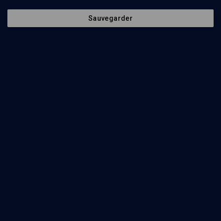
Le partenariat
Sauvegarder
parents-école
(2/10)
VIE JUIVE
La nostalgie du dispositif
français
Jean-François Cervel
Regarder
Abonnez-vous à notre newsletter
Envoyer