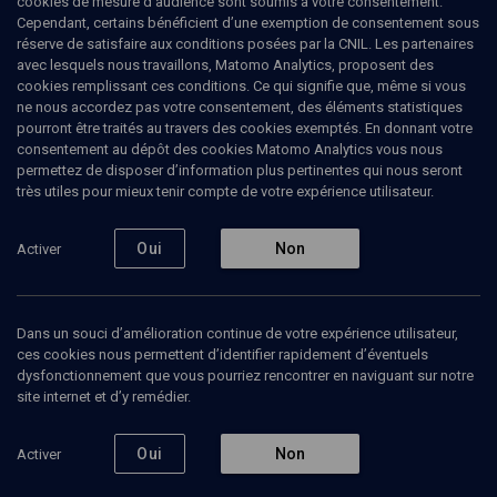
cookies de mesure d’audience sont soumis à votre consentement.
1950 à Nice, agrégé d'histoire, ancien élève de l'école normale
Cependant, certains bénéficient d’une exemption de consentement sous
d'administration (ENA), Jean-François Cervel poursuit une carrière
réserve de satisfaire aux conditions posées par la CNIL. Les partenaires
d'administrateur civil avant de devenir en 1997 inspecteur général
avec lesquels nous travaillons, Matomo Analytics, proposent des
de l'administration de l'Éducation nationale et de la recherche. Il a
cookies remplissant ces conditions. Ce qui signifie que, même si vous
exercé, notamment, les fonctions d'inspecteur général de la région
ne nous accordez pas votre consentement, des éléments statistiques
Ile-de-France (1999-2001), de directeur adjoint du cabinet de la
pourront être traités au travers des cookies exemptés. En donnant votre
ministre de la Recherche et des nouvelles technologies (2002-
consentement au dépôt des cookies Matomo Analytics vous nous
2004). Il était depuis 2004 président du conseil d'administration du
permettez de disposer d’information plus pertinentes qui nous seront
Centre national de documentation pédagogique.(Mise à jour: mars
très utiles pour mieux tenir compte de votre expérience utilisateur.
2009)
Oui
Non
Activer
Ajouter
Partager
J’aime
Dans un souci d’amélioration continue de votre expérience utilisateur,
ces cookies nous permettent d’identifier rapidement d’éventuels
Tous
1
Vidéos
1
dysfonctionnement que vous pourriez rencontrer en naviguant sur notre
site internet et d’y remédier.
Oui
Non
Activer
Vidéos
1