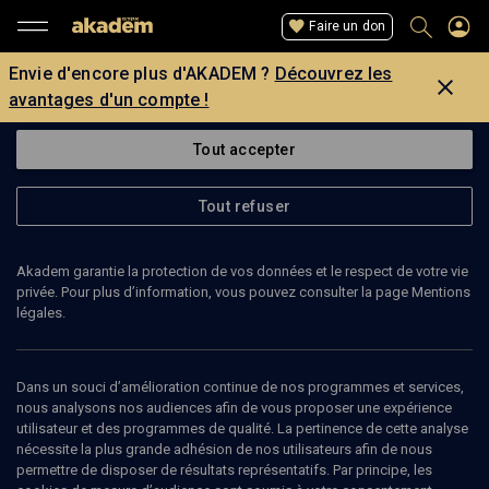
Faire un don
Envie d'encore plus d'AKADEM ?
Découvrez les
avantages d'un compte !
Tout accepter
Tout refuser
Akadem garantie la protection de vos données et le respect de votre vie
privée. Pour plus d’information, vous pouvez consulter la page Mentions
légales.
JEAN-FRANÇOIS CERVEL
inspecteur général
Dans un souci d’amélioration continue de nos programmes et services,
nous analysons nos audiences afin de vous proposer une expérience
utilisateur et des programmes de qualité. La pertinence de cette analyse
Jean-François Cervel est Inspecteur général de l'administration de
nécessite la plus grande adhésion de nos utilisateurs afin de nous
l'Éducation nationale et de la recherche. Il est également directeur
permettre de disposer de résultats représentatifs. Par principe, les
du Centre national des oeuvres universitaires et scolaires. Né en