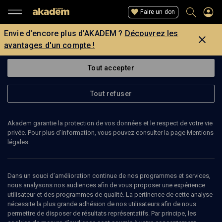
Faire un don
Envie d'encore plus d'AKADEM ?
Découvrez les
avantages d'un compte !
Tout accepter
Tout refuser
Akadem garantie la protection de vos données et le respect de votre vie
privée. Pour plus d’information, vous pouvez consulter la page Mentions
légales.
JEAN-CLAUDE ESLIN
Philosophe
Dans un souci d’amélioration continue de nos programmes et services,
nous analysons nos audiences afin de vous proposer une expérience
utilisateur et des programmes de qualité. La pertinence de cette analyse
Jean-Claude Eslin est philosophe, lecteur et commentateur, entre
nécessite la plus grande adhésion de nos utilisateurs afin de nous
autres, d'Hannah Arendt et de Max Weber ; il s'intéresse aux
permettre de disposer de résultats représentatifs. Par principe, les
interrogations politiques contemporaines, notamment la place