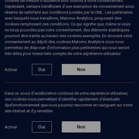
cookies de mesure d’audience sont soumis à votre consentement.
faite à la religion dans la société moderne. Il intervient
Cependant, certains bénéficient d’une exemption de consentement sous
régulièrement dans la revue sur la situtaion, notamment
réserve de satisfaire aux conditions posées par la CNIL. Les partenaires
institutionnelle, de l'Eglise catholique en France. Il travaille aussi
avec lesquels nous travaillons, Matomo Analytics, proposent des
sur la question européenne, la relation à l'Allemagne et les
cookies remplissant ces conditions. Ce qui signifie que, même si vous
bouleversements de la culture politique liée au projet européen. Il a
ne nous accordez pas votre consentement, des éléments statistiques
co-dirigé deux ouvrages sur la Bible (La Bible, 2000 ans de
pourront être traités au travers des cookies exemptés. En donnant votre
lectures, Desclée de Brouwer, 2003 et l'Empreinte culturelle de la
consentement au dépôt des cookies Matomo Analytics vous nous
Bible. Un état des lieux européen, Armand Colin, 2010) et il est
permettez de disposer d’information plus pertinentes qui nous seront
l'auteur d'une synthèse sur Dieu et le pouvoir. Théologie et
très utiles pour mieux tenir compte de votre expérience utilisateur.
politique en Occident, Paris, Seuil, 1999.
Oui
Non
Activer
Ajouter
Partager
J’aime
Dans un souci d’amélioration continue de votre expérience utilisateur,
ces cookies nous permettent d’identifier rapidement d’éventuels
Tous
2
Vidéos
1
Bibliographie
1
dysfonctionnement que vous pourriez rencontrer en naviguant sur notre
site internet et d’y remédier.
Oui
Non
Activer
Vidéos
1