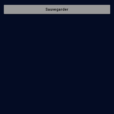
Sauvegarder
POLITIQUE
Un modèle d'émancipation
Jbil Kébir
Regarder
Abonnez-vous à notre newsletter
Envoyer
Nos Chaines
Qui sommes-nous ?
Société
La rédaction