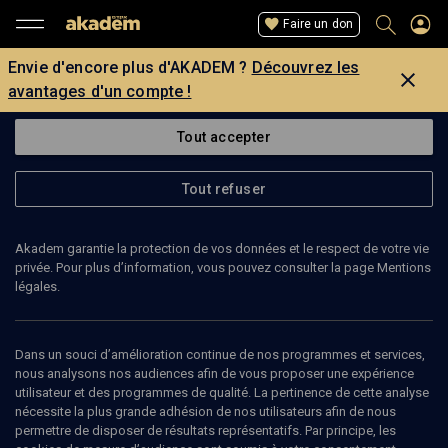
Faire un don
Envie d'encore plus d'AKADEM ?
Découvrez les
avantages d'un compte !
Tout accepter
Tout refuser
Akadem garantie la protection de vos données et le respect de votre vie
privée. Pour plus d’information, vous pouvez consulter la page Mentions
légales.
JBIL KÉBIR
enseignant
Dans un souci d’amélioration continue de nos programmes et services,
nous analysons nos audiences afin de vous proposer une expérience
utilisateur et des programmes de qualité. La pertinence de cette analyse
Jbil Kébir est né à Casablanca au Maroc. Cet enseignant est le
nécessite la plus grande adhésion de nos utilisateurs afin de nous
fondateur et l’ancien Président du Mouvement des Maghrébins
permettre de disposer de résultats représentatifs. Par principe, les
laïques de France. Il est également Président de l'Union des