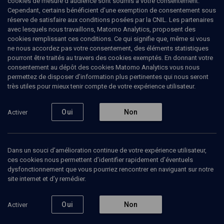
cookies de mesure d’audience sont soumis à votre consentement.
familles laïques. Il a co-écrit avec Alexandre Feigenbaum et
Cependant, certains bénéficient d’une exemption de consentement sous
Bernice Dubois un livre intitulé Recettes pour l'anéantissement du
réserve de satisfaire aux conditions posées par la CNIL. Les partenaires
peuple juif et consacré aux sources de l'antisionisme. (Mise à jour:
avec lesquels nous travaillons, Matomo Analytics, proposent des
janvier 2008)
cookies remplissant ces conditions. Ce qui signifie que, même si vous
ne nous accordez pas votre consentement, des éléments statistiques
pourront être traités au travers des cookies exemptés. En donnant votre
consentement au dépôt des cookies Matomo Analytics vous nous
permettez de disposer d’information plus pertinentes qui nous seront
Ajouter
Partager
J’aime
très utiles pour mieux tenir compte de votre expérience utilisateur.
Tous
1
Vidéos
1
Oui
Non
Activer
Dans un souci d’amélioration continue de votre expérience utilisateur,
Vidéos
1
ces cookies nous permettent d’identifier rapidement d’éventuels
dysfonctionnement que vous pourriez rencontrer en naviguant sur notre
site internet et d’y remédier.
Le sionisme et les
Nations (7/7)
Oui
Non
Activer