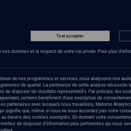
Tout accepter
 vos données et le respect de votre vie privée. Pour plus d’inf
Abonnez-vous à notre newsletter
ontinue de nos programmes et services, nous analysons nos audi
rogrammes de qualité. La pertinence de cette analyse nécessite 
Envoyer
tre de disposer de résultats représentatifs. Par principe, les c
ependant, certains bénéficient d’une exemption de consentement
Les partenaires avec lesquels nous travaillons, Matomo Analyti
 qui signifie que, même si vous ne nous accordez pas votre con
tés au travers des cookies exemptés. En donnant votre consente
ettez de disposer d’information plus pertinentes qui nous seron
sateur.
es
Qui sommes-nous ?