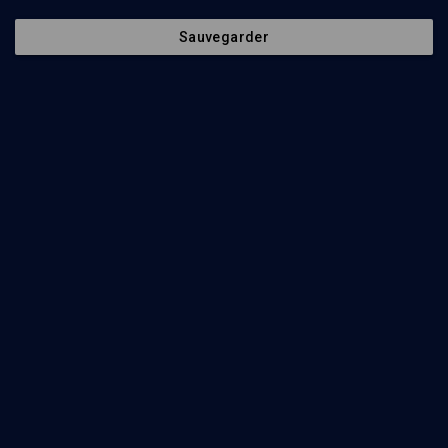
Sauvegarder
Envoyer
Nos Chaines
Qui sommes-nous ?
Société
La rédaction
Histoire
Nos soutiens
Culture
Politique de protection des
données personnelles
Limoud
Mentions légales
Université
Contact
Podcast