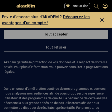
Faire un don
Envie d'encore plus d'AKADEM ?
Découvrez les
avantages d'un compte !
Tout accepter
Tout refuser
ITSAAK MEYER
ancien madri’h du Bné Akiba
Akadem garantie la protection de vos données et le respect de votre vie
privée. Pour plus d’information, vous pouvez consulter la page Mentions
Itsaak Mayer est un ancien madri’h (moniteur) du Bné Akiba. (Mise
légales.
à jour: juin 2009)
Dans un souci d’amélioration continue de nos programmes et services,
nous analysons nos audiences afin de vous proposer une expérience
utilisateur et des programmes de qualité. La pertinence de cette analyse
Ajouter
Partager
J’aime
nécessite la plus grande adhésion de nos utilisateurs afin de nous
permettre de disposer de résultats représentatifs. Par principe, les