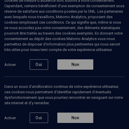
cookies de mesure d’audience sont soumis à votre consentement.
Tous
1
Vidéos
1
Cependant, certains bénéficient d’une exemption de consentement sous
réserve de satisfaire aux conditions posées par la CNIL. Les partenaires
avec lesquels nous travaillons, Matomo Analytics, proposent des
cookies remplissant ces conditions. Ce qui signifie que, même si vous
Vidéos
ne nous accordez pas votre consentement, des éléments statistiques
1
pourront être traités au travers des cookies exemptés. En donnant votre
consentement au dépôt des cookies Matomo Analytics vous nous
permettez de disposer d’information plus pertinentes qui nous seront
Hommage à Paul
Roitman (3/3)
très utiles pour mieux tenir compte de votre expérience utilisateur.
Oui
Non
Activer
VIE JUIVE
Dans un souci d’amélioration continue de votre expérience utilisateur,
Une vie d'engagement
(hébreu et français)
ces cookies nous permettent d’identifier rapidement d’éventuels
dysfonctionnement que vous pourriez rencontrer en naviguant sur notre
Itsaak Meyer, Shlomo Aviner
site internet et d’y remédier.
Regarder
Oui
Non
Activer
Abonnez-vous à notre newsletter