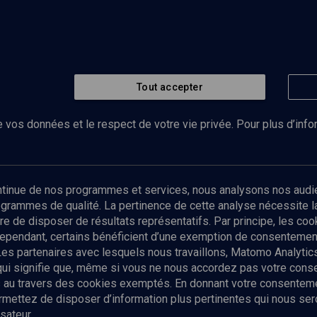
Tout accepter
 vos données et le respect de votre vie privée. Pour plus d’inf
Abonnez-vous à notre newsletter
ontinue de nos programmes et services, nous analysons nos audi
rogrammes de qualité. La pertinence de cette analyse nécessite 
Envoyer
tre de disposer de résultats représentatifs. Par principe, les c
ependant, certains bénéficient d’une exemption de consentement
Les partenaires avec lesquels nous travaillons, Matomo Analyti
 qui signifie que, même si vous ne nous accordez pas votre con
tés au travers des cookies exemptés. En donnant votre consente
ettez de disposer d’information plus pertinentes qui nous seron
sateur.
es
Qui sommes-nous ?