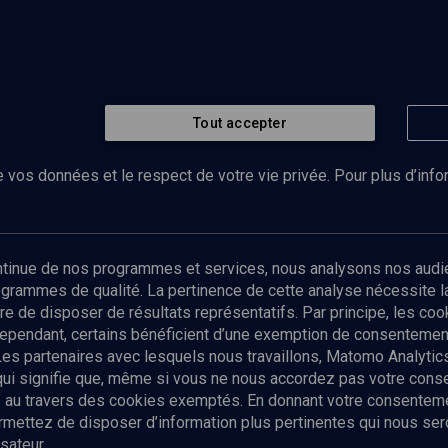
Tout accepter
 vos données et le respect de votre vie privée. Pour plus d’inf
Abonnez-vous à notre newsletter
ontinue de nos programmes et services, nous analysons nos audi
rogrammes de qualité. La pertinence de cette analyse nécessite 
Envoyer
tre de disposer de résultats représentatifs. Par principe, les c
ependant, certains bénéficient d’une exemption de consentement
Les partenaires avec lesquels nous travaillons, Matomo Analyti
 qui signifie que, même si vous ne nous accordez pas votre con
tés au travers des cookies exemptés. En donnant votre consente
ettez de disposer d’information plus pertinentes qui nous seron
sateur.
es
Qui sommes-nous ?