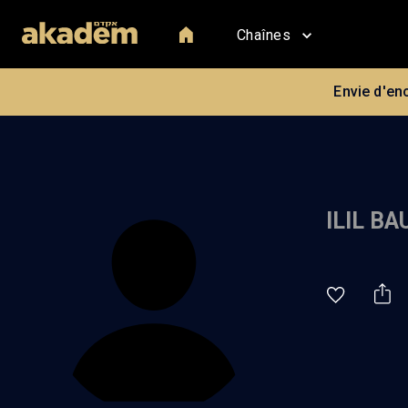
Chaînes
Envie d'en
ILIL B