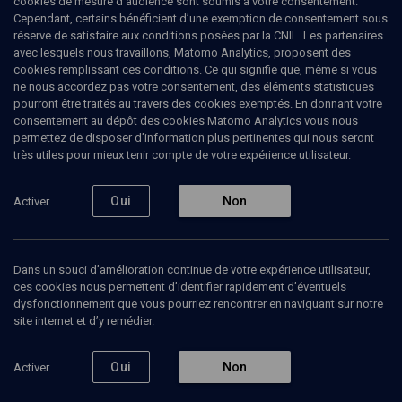
cookies de mesure d’audience sont soumis à votre consentement.
Cependant, certains bénéficient d’une exemption de consentement sous
réserve de satisfaire aux conditions posées par la CNIL. Les partenaires
avec lesquels nous travaillons, Matomo Analytics, proposent des
cookies remplissant ces conditions. Ce qui signifie que, même si vous
ne nous accordez pas votre consentement, des éléments statistiques
pourront être traités au travers des cookies exemptés. En donnant votre
consentement au dépôt des cookies Matomo Analytics vous nous
permettez de disposer d’information plus pertinentes qui nous seront
Abonnez-vous à notre newsletter
très utiles pour mieux tenir compte de votre expérience utilisateur.
Oui
Non
Activer
Envoyer
Dans un souci d’amélioration continue de votre expérience utilisateur,
ces cookies nous permettent d’identifier rapidement d’éventuels
dysfonctionnement que vous pourriez rencontrer en naviguant sur notre
site internet et d’y remédier.
Nos Chaines
Qui sommes-nous ?
Oui
Non
Activer
Société
La rédaction