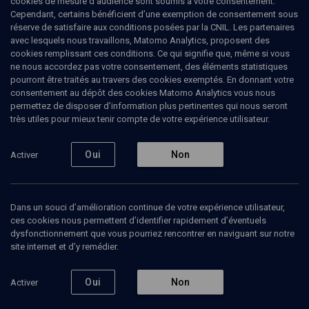
cookies de mesure d’audience sont soumis à votre consentement.
Cependant, certains bénéficient d’une exemption de consentement sous
réserve de satisfaire aux conditions posées par la CNIL. Les partenaires
avec lesquels nous travaillons, Matomo Analytics, proposent des
Ajouter
Partager
J’aime
cookies remplissant ces conditions. Ce qui signifie que, même si vous
ne nous accordez pas votre consentement, des éléments statistiques
pourront être traités au travers des cookies exemptés. En donnant votre
Tous
1
Vidéos
1
consentement au dépôt des cookies Matomo Analytics vous nous
permettez de disposer d’information plus pertinentes qui nous seront
très utiles pour mieux tenir compte de votre expérience utilisateur.
Vidéos
1
Oui
Non
Activer
L’affaire Copernic
Dans un souci d’amélioration continue de votre expérience utilisateur,
ces cookies nous permettent d’identifier rapidement d’éventuels
dysfonctionnement que vous pourriez rencontrer en naviguant sur notre
site internet et d’y remédier.
HISTOIRE
Oui
Non
Activer
Les secrets d’un attentat
antisémite