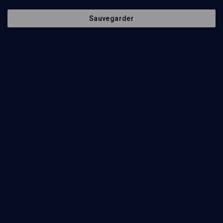
Hervé Deguin, Jean Chichizola
Regarder
Sauvegarder
Abonnez-vous à notre newsletter
Envoyer
Nos Chaines
Qui sommes-nous ?
Société
La rédaction
Histoire
Nos soutiens
Culture
Politique de protection des