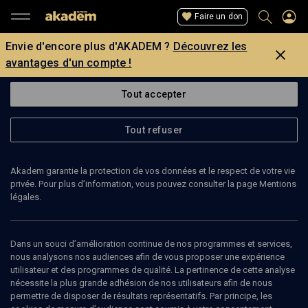
Faire un don
Envie d'encore plus d'AKADEM ?
Découvrez les
avantages d'un compte !
Tout accepter
Tout refuser
Akadem garantie la protection de vos données et le respect de votre vie
privée. Pour plus d’information, vous pouvez consulter la page Mentions
légales.
HAROLD ABRAHAM-WEILL
grand-rabbin de Strasbourg
Dans un souci d’amélioration continue de nos programmes et services,
nous analysons nos audiences afin de vous proposer une expérience
utilisateur et des programmes de qualité. La pertinence de cette analyse
Harold Abraham Weill est grand-rabbin de Strasbourg et du Bas-
nécessite la plus grande adhésion de nos utilisateurs afin de nous
Rhin depuis septembre 2017.
permettre de disposer de résultats représentatifs. Par principe, les