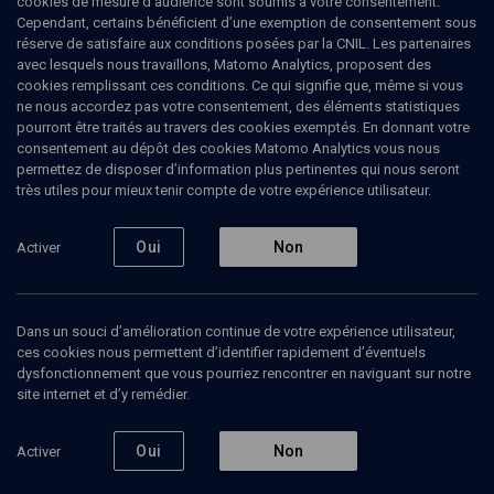
cookies de mesure d’audience sont soumis à votre consentement.
Cependant, certains bénéficient d’une exemption de consentement sous
réserve de satisfaire aux conditions posées par la CNIL. Les partenaires
avec lesquels nous travaillons, Matomo Analytics, proposent des
Ajouter
Partager
J’aime
cookies remplissant ces conditions. Ce qui signifie que, même si vous
ne nous accordez pas votre consentement, des éléments statistiques
pourront être traités au travers des cookies exemptés. En donnant votre
consentement au dépôt des cookies Matomo Analytics vous nous
permettez de disposer d’information plus pertinentes qui nous seront
très utiles pour mieux tenir compte de votre expérience utilisateur.
Oui
Non
Activer
Abonnez-vous à notre newsletter
Dans un souci d’amélioration continue de votre expérience utilisateur,
ces cookies nous permettent d’identifier rapidement d’éventuels
Envoyer
dysfonctionnement que vous pourriez rencontrer en naviguant sur notre
site internet et d’y remédier.
Oui
Non
Activer