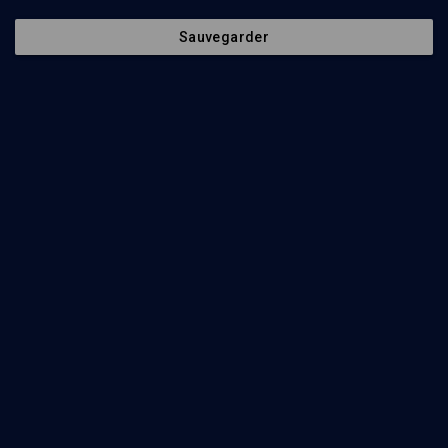
Regarder
Sauvegarder
Abonnez-vous à notre newsletter
Envoyer
Nos Chaines
Qui sommes-nous ?
Société
La rédaction
Histoire
Nos soutiens
Culture
Politique de protection des
données personnelles