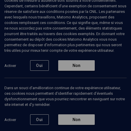
cookies de mesure d’audience sont soumis à votre consentement.
Cependant, certains bénéficient d’une exemption de consentement sous
réserve de satisfaire aux conditions posées par la CNIL. Les partenaires
Ajouter
Partager
J’aime
avec lesquels nous travaillons, Matomo Analytics, proposent des
cookies remplissant ces conditions. Ce qui signifie que, même si vous
ne nous accordez pas votre consentement, des éléments statistiques
Tous
1
Vidéos
1
pourront être traités au travers des cookies exemptés. En donnant votre
consentement au dépôt des cookies Matomo Analytics vous nous
permettez de disposer d’information plus pertinentes qui nous seront
très utiles pour mieux tenir compte de votre expérience utilisateur.
Vidéos
1
Oui
Non
Activer
Une ville
plurielle et
unique
Dans un souci d’amélioration continue de votre expérience utilisateur,
ces cookies nous permettent d’identifier rapidement d’éventuels
dysfonctionnement que vous pourriez rencontrer en naviguant sur notre
site internet et d’y remédier.
VIE JUIVE
Promenades dans
Oui
Non
Activer
Jérusalem
Emmanuel Moses, Hannah Levin-Seiderman, Olivier Tourny, Samuel Blumenfeld, Tilla Rudel