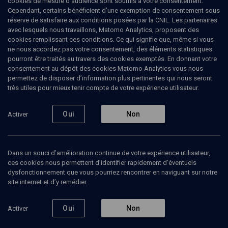
cookies de mesure d’audience sont soumis à votre consentement.
Cependant, certains bénéficient d’une exemption de consentement sous
réserve de satisfaire aux conditions posées par la CNIL. Les partenaires
avec lesquels nous travaillons, Matomo Analytics, proposent des
cookies remplissant ces conditions. Ce qui signifie que, même si vous
ne nous accordez pas votre consentement, des éléments statistiques
pourront être traités au travers des cookies exemptés. En donnant votre
consentement au dépôt des cookies Matomo Analytics vous nous
permettez de disposer d’information plus pertinentes qui nous seront
Abonnez-vous à notre newsletter
très utiles pour mieux tenir compte de votre expérience utilisateur.
Oui
Non
Activer
Envoyer
Dans un souci d’amélioration continue de votre expérience utilisateur,
ces cookies nous permettent d’identifier rapidement d’éventuels
dysfonctionnement que vous pourriez rencontrer en naviguant sur notre
site internet et d’y remédier.
Nos Chaines
Qui sommes-nous ?
Oui
Non
Activer
Société
La rédaction