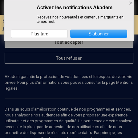
Activez les notifications Akadem
Faire un don
Recevez nos nouveautés et contenus marquants en
Envie d'encore plus d'AKADEM ?
Découvrez les
temps réel.
avantages d'un compte !
Plus tard
S’abonner
Tout accepter
Tout refuser
Akadem garantie la protection de vos données et le respect de votre vie
privée. Pour plus d’information, vous pouvez consulter la page Mentions
légales.
GILBERT VILA
pédopsychiatre
Dans un souci d’amélioration continue de nos programmes et services,
nous analysons nos audiences afin de vous proposer une expérience
utilisateur et des programmes de qualité. La pertinence de cette analyse
Gilbert Vila est pédopsychiatre, responsable de la consultation de
nécessite la plus grande adhésion de nos utilisateurs afin de nous
psychopathologie de l'enfant AP-HP.
permettre de disposer de résultats représentatifs. Par principe, les