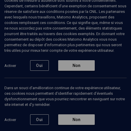
cookies de mesure d’audience sont soumis à votre consentement.
Cependant, certains bénéficient d’une exemption de consentement sous
réserve de satisfaire aux conditions posées par la CNIL. Les partenaires
avec lesquels nous travaillons, Matomo Analytics, proposent des
Ajouter
Partager
J’aime
cookies remplissant ces conditions. Ce qui signifie que, même si vous
ne nous accordez pas votre consentement, des éléments statistiques
pourront être traités au travers des cookies exemptés. En donnant votre
Tous
7
Vidéos
5
Bibliographie
2
consentement au dépôt des cookies Matomo Analytics vous nous
permettez de disposer d’information plus pertinentes qui nous seront
très utiles pour mieux tenir compte de votre expérience utilisateur.
Vidéos
5
Oui
Non
Activer
L'aide
Traumas,
Traum
aux
terreur,
terreur
victimes
terrorismes
terror
Dans un souci d’amélioration continue de votre expérience utilisateur,
des
(1/2)
(2/2)
ces cookies nous permettent d’identifier rapidement d’éventuels
attentats
dysfonctionnement que vous pourriez rencontrer en naviguant sur notre
site internet et d’y remédier.
POLITIQUE
POLITIQUE
POLITIQU
Oui
Non
Activer
Panorama des soins (1/5)
Le traumatisme des
Traumati
attentats de Paris
traumati
Daniel Marcelli, Dolly Amoyelle, Gilbert Vila, Jocelyn-Yosse Hattab, Michel Wawrzyniak, Sylvie Tordjman