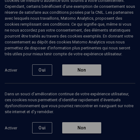
cookies de mesure d’audience sont soumis à votre consentement.
Cependant, certains bénéficient d’une exemption de consentement sous
réserve de satisfaire aux conditions posées par la CNIL. Les partenaires
Ajouter
Partager
J’aime
avec lesquels nous travaillons, Matomo Analytics, proposent des
cookies remplissant ces conditions. Ce qui signifie que, même si vous
ne nous accordez pas votre consentement, des éléments statistiques
pourront être traités au travers des cookies exemptés. En donnant votre
consentement au dépôt des cookies Matomo Analytics vous nous
permettez de disposer d’information plus pertinentes qui nous seront
très utiles pour mieux tenir compte de votre expérience utilisateur.
Oui
Non
Activer
Abonnez-vous à notre newsletter
Dans un souci d’amélioration continue de votre expérience utilisateur,
Envoyer
ces cookies nous permettent d’identifier rapidement d’éventuels
dysfonctionnement que vous pourriez rencontrer en naviguant sur notre
site internet et d’y remédier.
Oui
Non
Activer