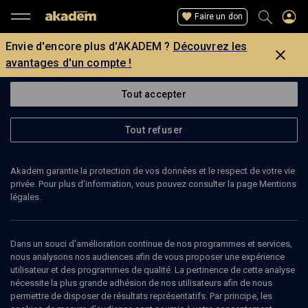
Faire un don
Envie d'encore plus d'AKADEM ?
Découvrez les
avantages d'un compte !
Tout accepter
Tout refuser
Akadem garantie la protection de vos données et le respect de votre vie
privée. Pour plus d’information, vous pouvez consulter la page Mentions
légales.
GÉRARD FELLOUS
journaliste
Dans un souci d’amélioration continue de nos programmes et services,
nous analysons nos audiences afin de vous proposer une expérience
utilisateur et des programmes de qualité. La pertinence de cette analyse
Secrétaire général de la Commission nationale consultative des
nécessite la plus grande adhésion de nos utilisateurs afin de nous
droits de l'homme entre 1987 et 2007, Gérard Fellous a contribué à
permettre de disposer de résultats représentatifs. Par principe, les
la promotion et à la protection des droits de l'homme et des