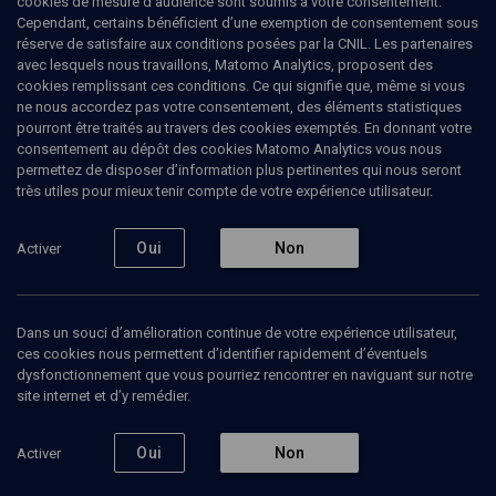
cookies de mesure d’audience sont soumis à votre consentement.
libertés fondamentales en France et dans les organismes
Cependant, certains bénéficient d’une exemption de consentement sous
internationaux. Il a crée et diffusé l’Agence Télégraphique Juive en
réserve de satisfaire aux conditions posées par la CNIL. Les partenaires
France, à la demande du président du FSJU, Guy de Rothschild, et
avec lesquels nous travaillons, Matomo Analytics, proposent des
a collaboré avec le CRIF.
cookies remplissant ces conditions. Ce qui signifie que, même si vous
ne nous accordez pas votre consentement, des éléments statistiques
pourront être traités au travers des cookies exemptés. En donnant votre
consentement au dépôt des cookies Matomo Analytics vous nous
permettez de disposer d’information plus pertinentes qui nous seront
Ajouter
Partager
J’aime
très utiles pour mieux tenir compte de votre expérience utilisateur.
Tous
6
Vidéos
2
Bibliographie
4
Oui
Non
Activer
Dans un souci d’amélioration continue de votre expérience utilisateur,
Vidéos
2
ces cookies nous permettent d’identifier rapidement d’éventuels
dysfonctionnement que vous pourriez rencontrer en naviguant sur notre
site internet et d’y remédier.
6e
5e
Convention
Convention
Nationale
nationale
Oui
Non
Activer
du CRIF
du CRIF -
(2/5)
La
France