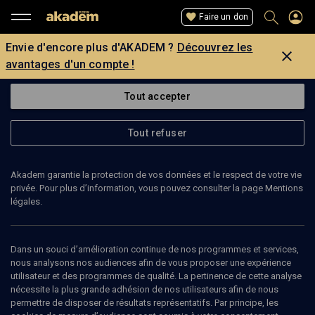
Faire un don
Envie d'encore plus d'AKADEM ?
Découvrez les
avantages d'un compte !
Tout accepter
Tout refuser
Akadem garantie la protection de vos données et le respect de votre vie
privée. Pour plus d’information, vous pouvez consulter la page Mentions
légales.
GÉRARD BOUBLIL
ancien sportif
Dans un souci d’amélioration continue de nos programmes et services,
nous analysons nos audiences afin de vous proposer une expérience
utilisateur et des programmes de qualité. La pertinence de cette analyse
Gérard Boublil est un ancien joueur de volley-ball tunisien d’origine
nécessite la plus grande adhésion de nos utilisateurs afin de nous
juive, actif principalement dans les années 1950 et 1960. Il a évolué
permettre de disposer de résultats représentatifs. Par principe, les
notamment au sein du club L’Alliance de Tunis et a fait partie de