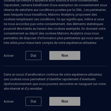
cookies de mesure d’audience sont soumis à votre consentement.
l’équipe nationale tunisienne de volley-ball, participant à des
Cependant, certains bénéficient d’une exemption de consentement sous
compétitions internationales et à des tournées dans plusieurs
réserve de satisfaire aux conditions posées par la CNIL. Les partenaires
pays, dont l’Égypte, le Maroc, la Belgique, l’Espagne, l’Allemagne
avec lesquels nous travaillons, Matomo Analytics, proposent des
et la Pologne.
cookies remplissant ces conditions. Ce qui signifie que, même si vous
ne nous accordez pas votre consentement, des éléments statistiques
pourront être traités au travers des cookies exemptés. En donnant votre
consentement au dépôt des cookies Matomo Analytics vous nous
permettez de disposer d’information plus pertinentes qui nous seront
Ajouter
Partager
J’aime
très utiles pour mieux tenir compte de votre expérience utilisateur.
Tous
1
Vidéos
1
Oui
Non
Activer
Dans un souci d’amélioration continue de votre expérience utilisateur,
Vidéos
1
ces cookies nous permettent d’identifier rapidement d’éventuels
dysfonctionnement que vous pourriez rencontrer en naviguant sur notre
site internet et d’y remédier.
Les Juifs
et le sport
en
Oui
Non
Activer
Tunisie
(2/3)