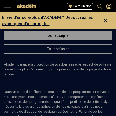
Faire un don
Envie d'encore plus d'AKADEM ?
Découvrez les
avantages d'un compte !
Tout accepter
Tout refuser
Akadem garantie la protection de vos données et le respect de votre vie
privée. Pour plus d’information, vous pouvez consulter la page Mentions
légales.
GEOFFREY KHAN
professeur d’hébreu, Université de Cambridge
Dans un souci d’amélioration continue de nos programmes et services,
nous analysons nos audiences afin de vous proposer une expérience
utilisateur et des programmes de qualité. La pertinence de cette analyse
Geoffrey Allan Khan (né en 1958 au Royaume-Uni ) est professeur
nécessite la plus grande adhésion de nos utilisateurs afin de nous
Regius d'hébreu à l' Université de Cambridge. En 1984, il obtient un
permettre de disposer de résultats représentatifs. Par principe, les
doctorat de l' École des études orientales et africaines avec une