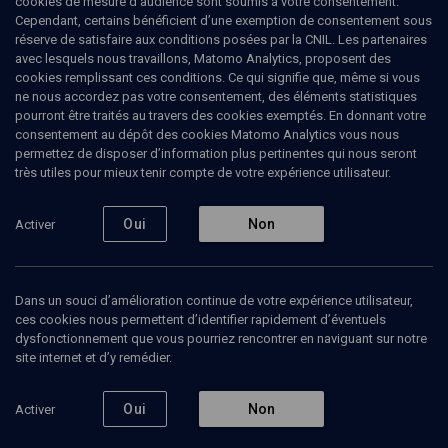
cookies de mesure d’audience sont soumis à votre consentement.
thèse intitulée "extraposition et accord pronominaux en langues
Cependant, certains bénéficient d’une exemption de consentement sous
sémitiques". Il devient ensuite chercheur à la Bibliothèque de
réserve de satisfaire aux conditions posées par la CNIL. Les partenaires
l'Université de Cambridge (1983-1993) et travaille sur ​​les
avec lesquels nous travaillons, Matomo Analytics, proposent des
manuscrits Genizah du Caire avant de rejoindre la Faculté des
cookies remplissant ces conditions. Ce qui signifie que, même si vous
études asiatiques et du Moyen-Orient en 1993. En 2002, il est
ne nous accordez pas votre consentement, des éléments statistiques
nommé professeur de philologie sémitique à Cambridge. Son
pourront être traités au travers des cookies exemptés. En donnant votre
principal domaine de recherche est la linguistique de l'hébreu et
consentement au dépôt des cookies Matomo Analytics vous nous
de l'araméen.
permettez de disposer d’information plus pertinentes qui nous seront
très utiles pour mieux tenir compte de votre expérience utilisateur.
Oui
Non
Activer
Ajouter
Partager
J’aime
Tous
4
Vidéos
2
Bibliographie
2
Dans un souci d’amélioration continue de votre expérience utilisateur,
ces cookies nous permettent d’identifier rapidement d’éventuels
dysfonctionnement que vous pourriez rencontrer en naviguant sur notre
site internet et d’y remédier.
Vidéos
2
Oui
Non
Activer
La langue
3000 ans de