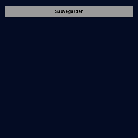
Sauvegarder
Abonnez-vous à notre newsletter
Envoyer
Nos Chaines
Qui sommes-nous ?
Société
La rédaction
Histoire
Nos soutiens
Culture
Politique de protection des
données personnelles