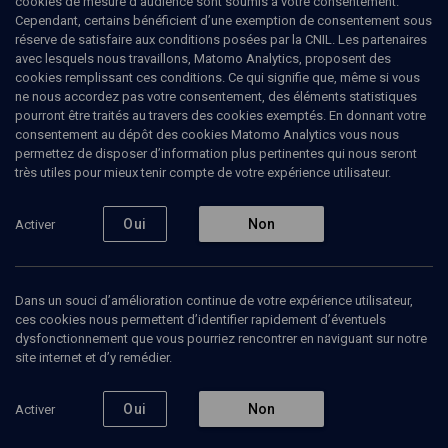
cookies de mesure d’audience sont soumis à votre consentement.
Travailleur indépendant du secteur Musées et institutions
Cependant, certains bénéficient d’une exemption de consentement sous
culturellesTravailleur indépendant du secteur Musées et
réserve de satisfaire aux conditions posées par la CNIL. Les partenaires
institutions culturelles
avec lesquels nous travaillons, Matomo Analytics, proposent des
cookies remplissant ces conditions. Ce qui signifie que, même si vous
ne nous accordez pas votre consentement, des éléments statistiques
pourront être traités au travers des cookies exemptés. En donnant votre
consentement au dépôt des cookies Matomo Analytics vous nous
Ajouter
Partager
J’aime
permettez de disposer d’information plus pertinentes qui nous seront
très utiles pour mieux tenir compte de votre expérience utilisateur.
Tous
1
Bibliographie
1
Oui
Non
Activer
Bibliographie
1
Dans un souci d’amélioration continue de votre expérience utilisateur,
ces cookies nous permettent d’identifier rapidement d’éventuels
dysfonctionnement que vous pourriez rencontrer en naviguant sur notre
Histoire des Juifs en Seine-et-Marne
site internet et d’y remédier.
Par
Frédéric Viey
Ed.
Amatteis
Oui
Non
Activer
Acheter