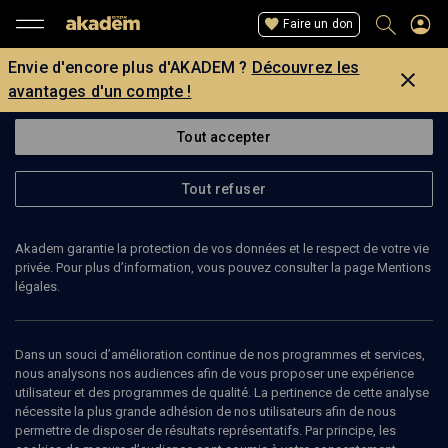
Faire un don
Envie d'encore plus d'AKADEM ?
Découvrez les
avantages d'un compte !
Tout accepter
Tout refuser
Akadem garantie la protection de vos données et le respect de votre vie
privée. Pour plus d’information, vous pouvez consulter la page Mentions
légales.
FRÉDÉRIC VIEY
historien
Dans un souci d’amélioration continue de nos programmes et services,
nous analysons nos audiences afin de vous proposer une expérience
utilisateur et des programmes de qualité. La pertinence de cette analyse
Frédéric Viey est historien, vice-président de l’Association
nécessite la plus grande adhésion de nos utilisateurs afin de nous
Culturelle Israélite de Fontainebleau/Avon et Secrétaire Général du
permettre de disposer de résultats représentatifs. Par principe, les
Conseil des Communautés juives de Seine-et-Marne.