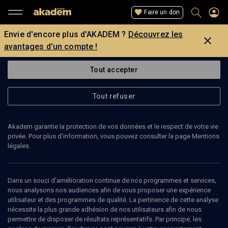
Faire un don
Envie d'encore plus d'AKADEM ?
Découvrez les
avantages d'un compte !
Tout accepter
Tout refuser
Akadem garantie la protection de vos données et le respect de votre vie
privée. Pour plus d’information, vous pouvez consulter la page Mentions
légales.
FRÉDÉRIC BOYER
écrivain
Dans un souci d’amélioration continue de nos programmes et services,
nous analysons nos audiences afin de vous proposer une expérience
utilisateur et des programmes de qualité. La pertinence de cette analyse
Frédéric Boyer est écrivain. Élève de l'École normale supérieure de
nécessite la plus grande adhésion de nos utilisateurs afin de nous
Fontenay-aux-Roses et docteur en littérature comparée, il a
permettre de disposer de résultats représentatifs. Par principe, les
enseigné cette dernière à Lyon et à l'université Paris-VII. Ancien