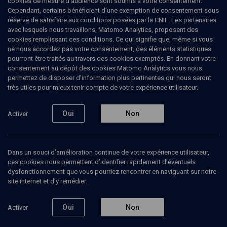
cookies de mesure d’audience sont soumis à votre consentement.
directeur éditorial aux éditions Bayard4, où il dirigeait des
Cependant, certains bénéficient d’une exemption de consentement sous
exégèses de textes, il a repris officiellement, en 2018, la direction
réserve de satisfaire aux conditions posées par la CNIL. Les partenaires
des éditions P.O.L. Auteur d’une trentaine d’ouvrages (romans,
avec lesquels nous travaillons, Matomo Analytics, proposent des
poèmes, essais et traductions), il a dirigé la traduction de La Bible
cookies remplissant ces conditions. Ce qui signifie que, même si vous
parue chez Bayard en 2001 en collaboration avec des spécialistes
ne nous accordez pas votre consentement, des éléments statistiques
des textes anciens et des langues bibliques, mais également des
pourront être traités au travers des cookies exemptés. En donnant votre
écrivains tels que Florence Delay, Olivier Cadiot, Jean Echenoz,
consentement au dépôt des cookies Matomo Analytics vous nous
Jacques Roubaud, Marie N'Diaye, Emmanuel Carrère, François Bon
permettez de disposer d’information plus pertinentes qui nous seront
et Valère Novarina. Frédéric Boyer a en outre proposé de
très utiles pour mieux tenir compte de votre expérience utilisateur.
nouvelles traductions des Confessions de saint Augustin, des
Évangiles et de certaines œuvres de Shakespeare.
Oui
Non
Activer
Ajouter
Partager
J’aime
Dans un souci d’amélioration continue de votre expérience utilisateur,
ces cookies nous permettent d’identifier rapidement d’éventuels
dysfonctionnement que vous pourriez rencontrer en naviguant sur notre
Tous
7
Vidéos
2
Bibliographie
5
site internet et d’y remédier.
Oui
Non
Activer
Vidéos
2