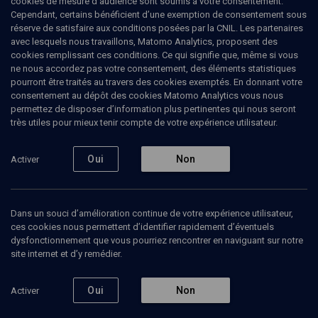
cookies de mesure d’audience sont soumis à votre consentement.
Cependant, certains bénéficient d’une exemption de consentement sous
réserve de satisfaire aux conditions posées par la CNIL. Les partenaires
avec lesquels nous travaillons, Matomo Analytics, proposent des
cookies remplissant ces conditions. Ce qui signifie que, même si vous
ne nous accordez pas votre consentement, des éléments statistiques
pourront être traités au travers des cookies exemptés. En donnant votre
consentement au dépôt des cookies Matomo Analytics vous nous
permettez de disposer d’information plus pertinentes qui nous seront
Abonnez-vous à notre newsletter
très utiles pour mieux tenir compte de votre expérience utilisateur.
Oui
Non
Activer
Envoyer
Dans un souci d’amélioration continue de votre expérience utilisateur,
ces cookies nous permettent d’identifier rapidement d’éventuels
dysfonctionnement que vous pourriez rencontrer en naviguant sur notre
site internet et d’y remédier.
Nos Chaines
Qui sommes-nous ?
Oui
Non
Activer
Société
La rédaction