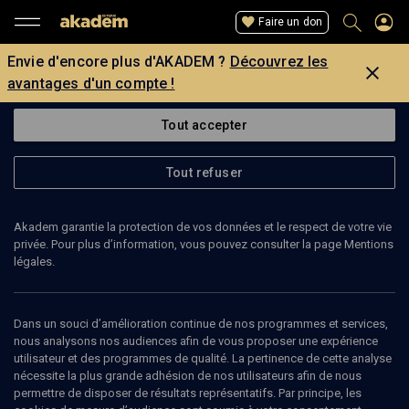
Faire un don
Envie d'encore plus d'AKADEM ?
Découvrez les
avantages d'un compte !
Tout accepter
Tout refuser
Akadem garantie la protection de vos données et le respect de votre vie
privée. Pour plus d’information, vous pouvez consulter la page Mentions
légales.
FIONA MONBET
violoniste
Dans un souci d’amélioration continue de nos programmes et services,
nous analysons nos audiences afin de vous proposer une expérience
utilisateur et des programmes de qualité. La pertinence de cette analyse
Fiona Monbet est voloniste. Née en 1989 d'un père professeur
nécessite la plus grande adhésion de nos utilisateurs afin de nous
français et d'une mère avocate irlandaise, elle commence le violon
permettre de disposer de résultats représentatifs. Par principe, les
classique à l'âge de 8 ans. Elle découvre le jazz en 1999 lors d'un