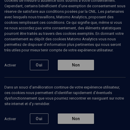
cookies de mesure d’audience sont soumis à votre consentement.
concert de Didier Lockwood à Melun, et décide de suivre
Cependant, certains bénéficient d’une exemption de consentement sous
régulièrement des stages avec lui, puis intègre le Centre de
réserve de satisfaire aux conditions posées par la CNIL. Les partenaires
musiques Didier Lockwood (CMDL). Elle remporte en 2005, 2006
avec lesquels nous travaillons, Matomo Analytics, proposent des
et 2007 le prix Jeune talent décerné par la SACEM. Elle poursuit ses
cookies remplissant ces conditions. Ce qui signifie que, même si vous
études musicales depuis 2008 au CNSM de Paris dans la classe
ne nous accordez pas votre consentement, des éléments statistiques
d’Ami Flammer En 2008, Fiona Monbet crée son propre quartet
pourront être traités au travers des cookies exemptés. En donnant votre
avec Armel Dupas, Ronan Courty, et Mathieu Penot, qui remporte
consentement au dépôt des cookies Matomo Analytics vous nous
en 201 le 1er prix des Trophées du Sunside. Elle fait partie avec
permettez de disposer d’information plus pertinentes qui nous seront
Biréli Lagrène et Stochelo Rosenberg des musiciens de la tournée
très utiles pour mieux tenir compte de votre expérience utilisateur.
Django Drom mise en scène par Tony Gatlif depuis juin 2010. En
2012, elle obtient un rôle dans le film documentaire de Tony Gatlif
Indignados.
Oui
Non
Activer
Dans un souci d’amélioration continue de votre expérience utilisateur,
Ajouter
Partager
J’aime
ces cookies nous permettent d’identifier rapidement d’éventuels
dysfonctionnement que vous pourriez rencontrer en naviguant sur notre
site internet et d’y remédier.
Tous
2
Vidéos
1
Bibliographie
1
Oui
Non
Activer