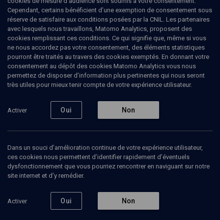
cookies de mesure d’audience sont soumis à votre consentement.
professionnels.
Cependant, certains bénéficient d’une exemption de consentement sous
réserve de satisfaire aux conditions posées par la CNIL. Les partenaires
avec lesquels nous travaillons, Matomo Analytics, proposent des
1
cookies remplissant ces conditions. Ce qui signifie que, même si vous
ne nous accordez pas votre consentement, des éléments statistiques
Ajouter
Partager
J’aime
pourront être traités au travers des cookies exemptés. En donnant votre
consentement au dépôt des cookies Matomo Analytics vous nous
permettez de disposer d’information plus pertinentes qui nous seront
Tous
1
Vidéos
1
très utiles pour mieux tenir compte de votre expérience utilisateur.
Oui
Non
Activer
Vidéos
1
Dans un souci d’amélioration continue de votre expérience utilisateur,
Etat des
ces cookies nous permettent d’identifier rapidement d’éventuels
lieux,
témoignages,
dysfonctionnement que vous pourriez rencontrer en naviguant sur notre
prospectives
site internet et d’y remédier.
et
résistances
RENCONTRE
Oui
Non
Activer
La France après le 7
octobre