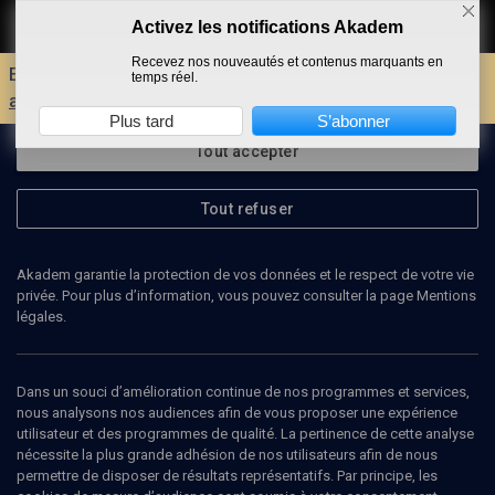
Activez les notifications Akadem
Faire un don
Recevez nos nouveautés et contenus marquants en
Envie d'encore plus d'AKADEM ?
Découvrez les
temps réel.
avantages d'un compte !
Plus tard
S’abonner
Tout accepter
Tout refuser
Akadem garantie la protection de vos données et le respect de votre vie
privée. Pour plus d’information, vous pouvez consulter la page Mentions
légales.
FADILA MAAROUFI
Anthropologue
Dans un souci d’amélioration continue de nos programmes et services,
nous analysons nos audiences afin de vous proposer une expérience
utilisateur et des programmes de qualité. La pertinence de cette analyse
Fadila Maaroufi est anthropologue et militante laïque belgo-
nécessite la plus grande adhésion de nos utilisateurs afin de nous
marocaine. Depuis 2015, elle présente des séminaires et des
permettre de disposer de résultats représentatifs. Par principe, les
colloques sur le thème de la radicalisation visant un public de