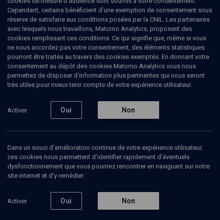
cookies de mesure d’audience sont soumis à votre consentement.
Cependant, certains bénéficient d’une exemption de consentement sous
réserve de satisfaire aux conditions posées par la CNIL. Les partenaires
Ajouter
Partager
J’aime
avec lesquels nous travaillons, Matomo Analytics, proposent des
cookies remplissant ces conditions. Ce qui signifie que, même si vous
ne nous accordez pas votre consentement, des éléments statistiques
pourront être traités au travers des cookies exemptés. En donnant votre
consentement au dépôt des cookies Matomo Analytics vous nous
permettez de disposer d’information plus pertinentes qui nous seront
très utiles pour mieux tenir compte de votre expérience utilisateur.
Oui
Non
Activer
Abonnez-vous à notre newsletter
Dans un souci d’amélioration continue de votre expérience utilisateur,
Envoyer
ces cookies nous permettent d’identifier rapidement d’éventuels
dysfonctionnement que vous pourriez rencontrer en naviguant sur notre
site internet et d’y remédier.
Oui
Non
Activer