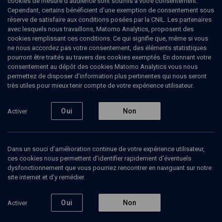
cookies de mesure d’audience sont soumis à votre consentement.
Cependant, certains bénéficient d’une exemption de consentement sous
réserve de satisfaire aux conditions posées par la CNIL. Les partenaires
avec lesquels nous travaillons, Matomo Analytics, proposent des
cookies remplissant ces conditions. Ce qui signifie que, même si vous
ne nous accordez pas votre consentement, des éléments statistiques
pourront être traités au travers des cookies exemptés. En donnant votre
consentement au dépôt des cookies Matomo Analytics vous nous
permettez de disposer d’information plus pertinentes qui nous seront
Abonnez-vous à notre newsletter
très utiles pour mieux tenir compte de votre expérience utilisateur.
Oui
Non
Activer
Envoyer
Dans un souci d’amélioration continue de votre expérience utilisateur,
ces cookies nous permettent d’identifier rapidement d’éventuels
dysfonctionnement que vous pourriez rencontrer en naviguant sur notre
site internet et d’y remédier.
Nos Chaines
Qui sommes-nous ?
Oui
Non
Activer
Société
La rédaction