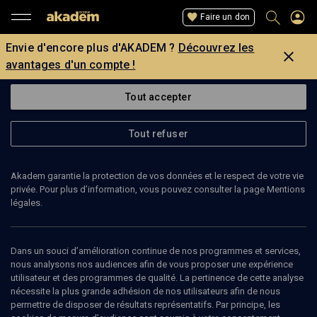
Faire un don
Envie d'encore plus d'AKADEM ?
Découvrez les
avantages d'un compte !
Tout accepter
Tout refuser
Akadem garantie la protection de vos données et le respect de votre vie
privée. Pour plus d’information, vous pouvez consulter la page Mentions
légales.
EVE SZEFTEL
journaliste
Dans un souci d’amélioration continue de nos programmes et services,
nous analysons nos audiences afin de vous proposer une expérience
utilisateur et des programmes de qualité. La pertinence de cette analyse
Ève Szeftel (née en ) est journaliste à l'Agence France Presse
nécessite la plus grande adhésion de nos utilisateurs afin de nous
(AFP). Pendant quatre ans, de 2014 à 2018, elle a été
permettre de disposer de résultats représentatifs. Par principe, les
correspondante de presse à Bobigny où elle couvre le quotidien