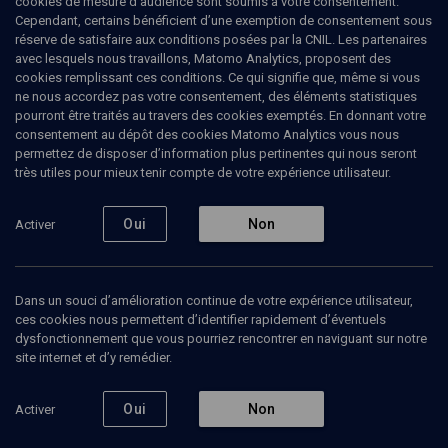
cookies de mesure d’audience sont soumis à votre consentement.
des banlieues-nord, dans le 93, et leur abandon. Une expérience
Cependant, certains bénéficient d’une exemption de consentement sous
dont elle tirera un livre-enquête, Le maire et les barbares (éd. Albin
réserve de satisfaire aux conditions posées par la CNIL. Les partenaires
Michel, 2020), sur le système clientéliste mis en place par l'ancien
avec lesquels nous travaillons, Matomo Analytics, proposent des
maire de Drancy (2001-2017), et président de l'Union des
cookies remplissant ces conditions. Ce qui signifie que, même si vous
Démocrates et Indépendants (UDI), Jean-Christophe Lagarde.
ne nous accordez pas votre consentement, des éléments statistiques
pourront être traités au travers des cookies exemptés. En donnant votre
consentement au dépôt des cookies Matomo Analytics vous nous
permettez de disposer d’information plus pertinentes qui nous seront
très utiles pour mieux tenir compte de votre expérience utilisateur.
Ajouter
Partager
J’aime
Oui
Non
Activer
Tous
3
Vidéos
2
Bibliographie
1
Dans un souci d’amélioration continue de votre expérience utilisateur,
ces cookies nous permettent d’identifier rapidement d’éventuels
Vidéos
2
dysfonctionnement que vous pourriez rencontrer en naviguant sur notre
site internet et d’y remédier.
Un traitement
Affaire Ilan Halimi
médiatique biaisé
Oui
Non
Activer