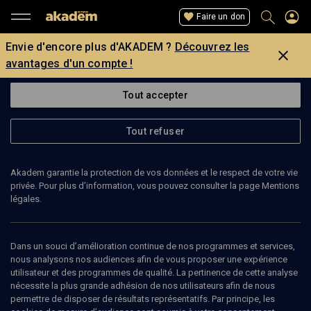
Faire un don
Envie d'encore plus d'AKADEM ?
Découvrez les
avantages d'un compte !
Tout accepter
Tout refuser
Akadem garantie la protection de vos données et le respect de votre vie
privée. Pour plus d’information, vous pouvez consulter la page Mentions
légales.
ERIC GENOVESE
acteur, metteur en scène
Dans un souci d’amélioration continue de nos programmes et services,
nous analysons nos audiences afin de vous proposer une expérience
utilisateur et des programmes de qualité. La pertinence de cette analyse
Éric Génovèse est un acteur et metteur en scène français,
nécessite la plus grande adhésion de nos utilisateurs afin de nous
sociétaire de la Comédie-Française, ancien élève du Conservatoire
permettre de disposer de résultats représentatifs. Par principe, les
national supérieur d'art dramatique dans les classes de Viviane