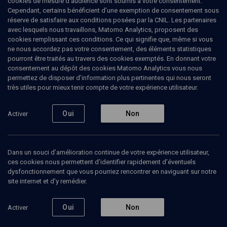
cookies de mesure d’audience sont soumis à votre consentement.
Théophilidès, Pierre Vial, Madeleine Marion et Jean-Pierre Vincent.
Cependant, certains bénéficient d’une exemption de consentement sous
réserve de satisfaire aux conditions posées par la CNIL. Les partenaires
avec lesquels nous travaillons, Matomo Analytics, proposent des
cookies remplissant ces conditions. Ce qui signifie que, même si vous
ne nous accordez pas votre consentement, des éléments statistiques
Ajouter
Partager
J’aime
pourront être traités au travers des cookies exemptés. En donnant votre
consentement au dépôt des cookies Matomo Analytics vous nous
permettez de disposer d’information plus pertinentes qui nous seront
Tous
1
Vidéos
1
très utiles pour mieux tenir compte de votre expérience utilisateur.
Oui
Non
Activer
Vidéos
1
Dans un souci d’amélioration continue de votre expérience utilisateur,
Des jours
ces cookies nous permettent d’identifier rapidement d’éventuels
d’une
stupéfiante
dysfonctionnement que vous pourriez rencontrer en naviguant sur notre
clarté
site internet et d’y remédier.
Oui
Non
Activer
CULTURE