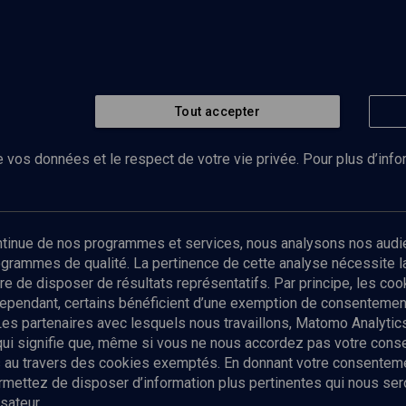
Tout accepter
 vos données et le respect de votre vie privée. Pour plus d’inf
Abonnez-vous à notre newsletter
ontinue de nos programmes et services, nous analysons nos audi
rogrammes de qualité. La pertinence de cette analyse nécessite 
Envoyer
tre de disposer de résultats représentatifs. Par principe, les c
ependant, certains bénéficient d’une exemption de consentement
Les partenaires avec lesquels nous travaillons, Matomo Analyti
 qui signifie que, même si vous ne nous accordez pas votre con
tés au travers des cookies exemptés. En donnant votre consente
ettez de disposer d’information plus pertinentes qui nous seron
sateur.
es
Qui sommes-nous ?