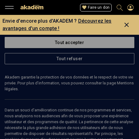
Faire un don
Envie d'encore plus d'AKADEM ?
Découvrez les
avantages d'un compte !
Tout accepter
Tout refuser
Akadem garantie la protection de vos données et le respect de votre vie
privée. Pour plus d’information, vous pouvez consulter la page Mentions
légales.
ERAN DORFMAN
enseignant à l'université de Tel Aviv
Dans un souci d’amélioration continue de nos programmes et services,
nous analysons nos audiences afin de vous proposer une expérience
utilisateur et des programmes de qualité. La pertinence de cette analyse
nécessite la plus grande adhésion de nos utilisateurs afin de nous
permettre de disposer de résultats représentatifs. Par principe, les
Ajouter
Partager
J’aime