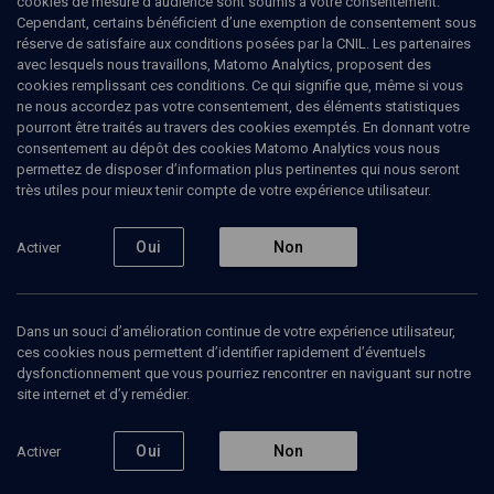
cookies de mesure d’audience sont soumis à votre consentement.
Cependant, certains bénéficient d’une exemption de consentement sous
réserve de satisfaire aux conditions posées par la CNIL. Les partenaires
avec lesquels nous travaillons, Matomo Analytics, proposent des
cookies remplissant ces conditions. Ce qui signifie que, même si vous
ne nous accordez pas votre consentement, des éléments statistiques
pourront être traités au travers des cookies exemptés. En donnant votre
consentement au dépôt des cookies Matomo Analytics vous nous
permettez de disposer d’information plus pertinentes qui nous seront
très utiles pour mieux tenir compte de votre expérience utilisateur.
Abonnez-vous à notre newsletter
Oui
Non
Activer
Envoyer
Dans un souci d’amélioration continue de votre expérience utilisateur,
ces cookies nous permettent d’identifier rapidement d’éventuels
dysfonctionnement que vous pourriez rencontrer en naviguant sur notre
site internet et d’y remédier.
Nos Chaines
Qui sommes-nous ?
Oui
Non
Activer
Société
La rédaction