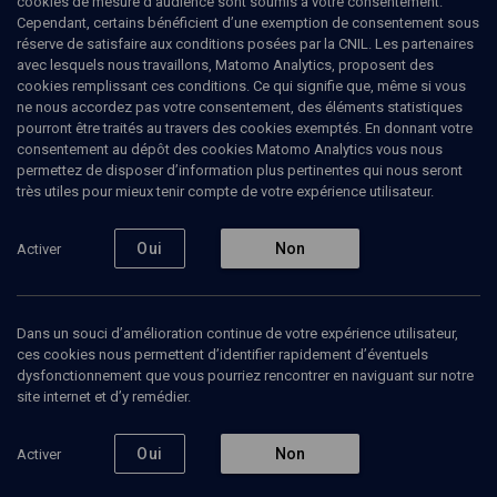
cookies de mesure d’audience sont soumis à votre consentement.
Cependant, certains bénéficient d’une exemption de consentement sous
réserve de satisfaire aux conditions posées par la CNIL. Les partenaires
Tous
avec lesquels nous travaillons, Matomo Analytics, proposent des
1
Vidéos
1
cookies remplissant ces conditions. Ce qui signifie que, même si vous
ne nous accordez pas votre consentement, des éléments statistiques
pourront être traités au travers des cookies exemptés. En donnant votre
consentement au dépôt des cookies Matomo Analytics vous nous
Vidéos
1
permettez de disposer d’information plus pertinentes qui nous seront
très utiles pour mieux tenir compte de votre expérience utilisateur.
''Une seule loi pour
vous et le guer''
Oui
Non
Activer
(1/5)
Dans un souci d’amélioration continue de votre expérience utilisateur,
ces cookies nous permettent d’identifier rapidement d’éventuels
LIMOUD
dysfonctionnement que vous pourriez rencontrer en naviguant sur notre
Accompagner le converti
site internet et d’y remédier.
Emouna Lilti
Regarder
Oui
Non
Activer