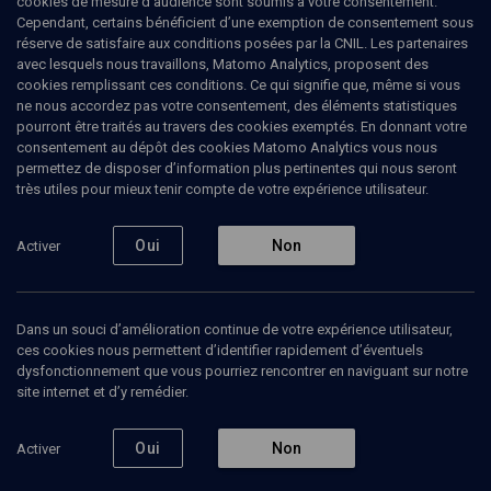
cookies de mesure d’audience sont soumis à votre consentement.
Cependant, certains bénéficient d’une exemption de consentement sous
réserve de satisfaire aux conditions posées par la CNIL. Les partenaires
Tous
avec lesquels nous travaillons, Matomo Analytics, proposent des
2
Vidéos
2
cookies remplissant ces conditions. Ce qui signifie que, même si vous
ne nous accordez pas votre consentement, des éléments statistiques
pourront être traités au travers des cookies exemptés. En donnant votre
consentement au dépôt des cookies Matomo Analytics vous nous
Vidéos
2
permettez de disposer d’information plus pertinentes qui nous seront
très utiles pour mieux tenir compte de votre expérience utilisateur.
Réflexions sur les
Une orthodoxie
minorités visibles
moderne
Oui
Non
Activer
Dans un souci d’amélioration continue de votre expérience utilisateur,
ces cookies nous permettent d’identifier rapidement d’éventuels
VIE JUIVE
dysfonctionnement que vous pourriez rencontrer en naviguant sur notre
ENTRETIEN
Ouvrir les portes de l'étude
site internet et d’y remédier.
Laïcité, chérissons la
Emile Ackermann, Myriam Ackermann-Sommer, Ruben Honigmann
tension !
Regarder
Emile Ackermann
Oui
Non
Activer
Regarder