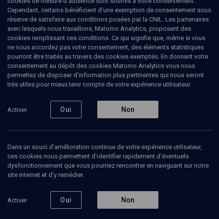
cookies de mesure d’audience sont soumis à votre consentement.
Cependant, certains bénéficient d’une exemption de consentement sous
réserve de satisfaire aux conditions posées par la CNIL. Les partenaires
avec lesquels nous travaillons, Matomo Analytics, proposent des
cookies remplissant ces conditions. Ce qui signifie que, même si vous
ne nous accordez pas votre consentement, des éléments statistiques
pourront être traités au travers des cookies exemptés. En donnant votre
consentement au dépôt des cookies Matomo Analytics vous nous
permettez de disposer d’information plus pertinentes qui nous seront
Abonnez-vous à notre newsletter
très utiles pour mieux tenir compte de votre expérience utilisateur.
Oui
Non
Activer
Envoyer
Dans un souci d’amélioration continue de votre expérience utilisateur,
ces cookies nous permettent d’identifier rapidement d’éventuels
dysfonctionnement que vous pourriez rencontrer en naviguant sur notre
site internet et d’y remédier.
Nos Chaines
Qui sommes-nous ?
Oui
Non
Activer
Société
La rédaction