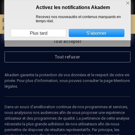
Activez les notifications Akadem
Faire un don
Recevez nos nouveautés et contenus marquants en
Envie d'encore plus d'AKADEM ?
Découvrez les
temps réel.
avantages d'un compte !
Plus tard
S’abonner
Tout accepter
Tout refuser
Akadem garantie la protection de vos données et le respect de votre vie
privée. Pour plus d’information, vous pouvez consulter la page Mentions
légales.
ELLIOTT HOROWITZ
Dans un souci d’amélioration continue de nos programmes et services,
nous analysons nos audiences afin de vous proposer une expérience
utilisateur et des programmes de qualité. La pertinence de cette analyse
nécessite la plus grande adhésion de nos utilisateurs afin de nous
Ajouter
Partager
J’aime
permettre de disposer de résultats représentatifs. Par principe, les