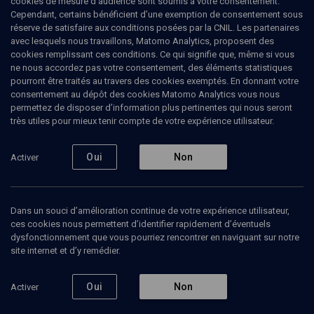
cookies de mesure d’audience sont soumis à votre consentement.
Cependant, certains bénéficient d’une exemption de consentement sous
réserve de satisfaire aux conditions posées par la CNIL. Les partenaires
avec lesquels nous travaillons, Matomo Analytics, proposent des
Ajouter
Partager
J’aime
cookies remplissant ces conditions. Ce qui signifie que, même si vous
ne nous accordez pas votre consentement, des éléments statistiques
pourront être traités au travers des cookies exemptés. En donnant votre
Tous
2
Vidéos
2
consentement au dépôt des cookies Matomo Analytics vous nous
permettez de disposer d’information plus pertinentes qui nous seront
très utiles pour mieux tenir compte de votre expérience utilisateur.
Vidéos
2
Oui
Non
Activer
Parents, enfants,
La famille juive en
défis et avenirs
mutation (2/2)
(1/2)
Dans un souci d’amélioration continue de votre expérience utilisateur,
ces cookies nous permettent d’identifier rapidement d’éventuels
dysfonctionnement que vous pourriez rencontrer en naviguant sur notre
site internet et d’y remédier.
VIE JUIVE
VIE JUIVE
Oui
Non
Activer
Transmettre la Shoah et
L'éclairage des textes sur
expliquer les attentats
des situations nouvelles