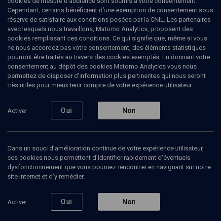
cookies de mesure d’audience sont soumis à votre consentement.
Cependant, certains bénéficient d’une exemption de consentement sous
Tous
1
Vidéos
1
réserve de satisfaire aux conditions posées par la CNIL. Les partenaires
avec lesquels nous travaillons, Matomo Analytics, proposent des
cookies remplissant ces conditions. Ce qui signifie que, même si vous
ne nous accordez pas votre consentement, des éléments statistiques
Vidéos
1
pourront être traités au travers des cookies exemptés. En donnant votre
consentement au dépôt des cookies Matomo Analytics vous nous
permettez de disposer d’information plus pertinentes qui nous seront
Courage et
très utiles pour mieux tenir compte de votre expérience utilisateur.
dévouement
Oui
Non
Activer
HISTOIRE
Dans un souci d’amélioration continue de votre expérience utilisateur,
Henri Schilli, l'honneur du
ces cookies nous permettent d’identifier rapidement d’éventuels
Franco-judaïsme
dysfonctionnement que vous pourriez rencontrer en naviguant sur notre
Alain Guedj, Colette Meyer-Moog, Daniel Haïk, Eli Marciano, Ida Akerman, Jacques Schilli, Jacquot Grunewald, Michaël Atlan, Nicole Naouri, Olivier Kaufmann, Simone Schilli
site internet et d’y remédier.
Regarder
Oui
Non
Activer