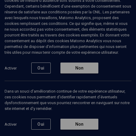
cookies de mesure d’audience sont soumis à votre consentement.
Cependant, certains bénéficient d’une exemption de consentement sous
réserve de satisfaire aux conditions posées par la CNIL. Les partenaires
Tous
avec lesquels nous travaillons, Matomo Analytics, proposent des
1
Bibliographie
1
cookies remplissant ces conditions. Ce qui signifie que, même si vous
ne nous accordez pas votre consentement, des éléments statistiques
pourront être traités au travers des cookies exemptés. En donnant votre
consentement au dépôt des cookies Matomo Analytics vous nous
Bibliographie
1
permettez de disposer d’information plus pertinentes qui nous seront
très utiles pour mieux tenir compte de votre expérience utilisateur.
Mir Basaraber
Oui
Non
Activer
Par
Efim Chorny
Ed.
2007
Acheter
Dans un souci d’amélioration continue de votre expérience utilisateur,
ces cookies nous permettent d’identifier rapidement d’éventuels
dysfonctionnement que vous pourriez rencontrer en naviguant sur notre
site internet et d’y remédier.
Abonnez-vous à notre newsletter
Oui
Non
Activer