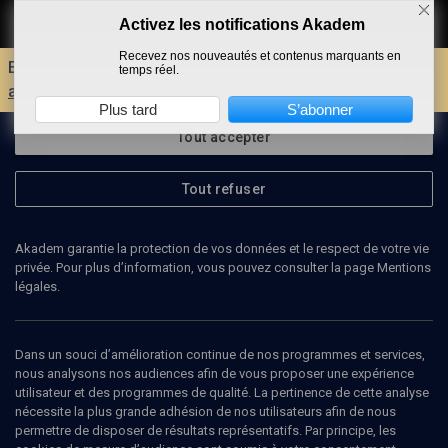
Activez les notifications Akadem
Faire un don
Recevez nos nouveautés et contenus marquants en
Envie d'encore plus d'AKADEM ?
Découvrez les
temps réel.
avantages d'un compte !
Plus tard
S’abonner
Tout accepter
Tout refuser
Akadem garantie la protection de vos données et le respect de votre vie
privée. Pour plus d’information, vous pouvez consulter la page Mentions
légales.
EFIM CHORNY
chanteur Yiddish
Dans un souci d’amélioration continue de nos programmes et services,
nous analysons nos audiences afin de vous proposer une expérience
utilisateur et des programmes de qualité. La pertinence de cette analyse
nécessite la plus grande adhésion de nos utilisateurs afin de nous
permettre de disposer de résultats représentatifs. Par principe, les
Ajouter
Partager
J’aime