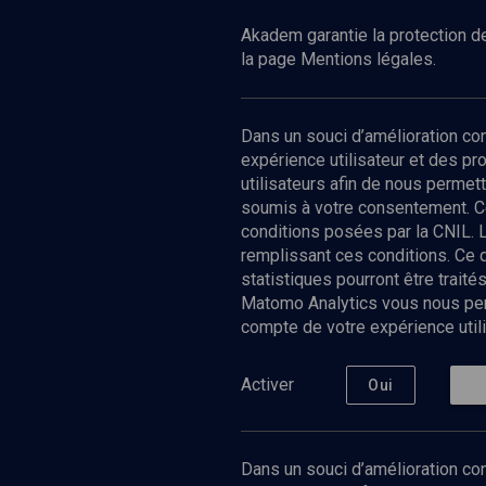
Akadem garantie la protection de
la page Mentions légales.
Dans un souci d’amélioration c
expérience utilisateur et des p
utilisateurs afin de nous permet
soumis à votre consentement. C
conditions posées par la CNIL. 
remplissant ces conditions. Ce
statistiques pourront être trai
Matomo Analytics vous nous perm
compte de votre expérience utili
Nos Chain
Société
Histoire
Activer
Oui
Culture
Limoud
Université
Dans un souci d’amélioration con