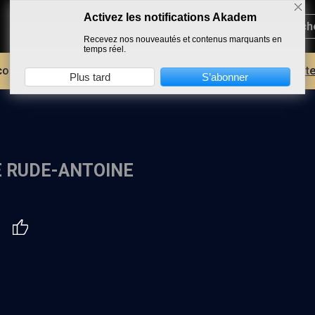
Activez les notifications Akadem
Recevez nos nouveautés et contenus marquants en
temps réel.
core plus d'AKADEM ?
Découvrez les avantages d'un compte
Plus tard
S’abonner
 RUDE-ANTOINE