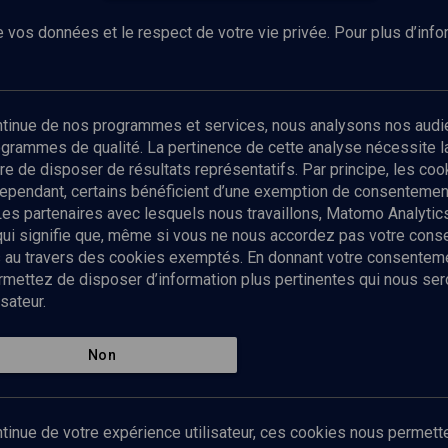
 vos données et le respect de votre vie privée. Pour plus d’inf
Abonnez-vous à notre newsletter
ontinue de nos programmes et services, nous analysons nos audi
rogrammes de qualité. La pertinence de cette analyse nécessite 
Envoyer
tre de disposer de résultats représentatifs. Par principe, les c
ependant, certains bénéficient d’une exemption de consentement
Les partenaires avec lesquels nous travaillons, Matomo Analyti
 qui signifie que, même si vous ne nous accordez pas votre con
tés au travers des cookies exemptés. En donnant votre consente
ettez de disposer d’information plus pertinentes qui nous seron
sateur.
es
Qui sommes-nous ?
La rédaction
Nos soutiens
Non
Politique de protection des do
personnelles
Mentions légales
tinue de votre expérience utilisateur, ces cookies nous permette
Contact