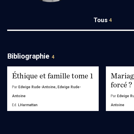
Tous
4
Bibliographie
4
Éthique et famille tome 1
Mariag
forcé ?
Par
Edwige Rude-Antoine, Edwige Rude-
Antoine
Par
Edwige R
Ed.
LHarmattan
Antoine
Ed.
PUF
Acheter
Achete