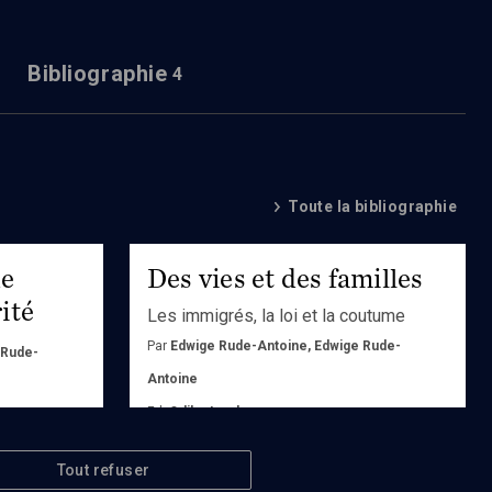
Bibliographie
4
Toute la bibliographie
de
Des vies et des familles
rité
Les immigrés, la loi et la coutume
Par
Edwige Rude-Antoine, Edwige Rude-
 Rude-
Antoine
Ed.
Odile Jacob
icardie
Acheter
Tout refuser