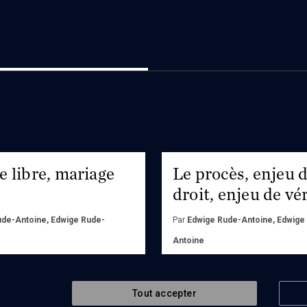
e libre, mariage
Le procès, enjeu 
droit, enjeu de vé
ude-Antoine, Edwige Rude-
Par
Edwige Rude-Antoine, Edwige
Antoine
Ed.
Publications de lUniversit de P
r
Acheter
Tout accepter