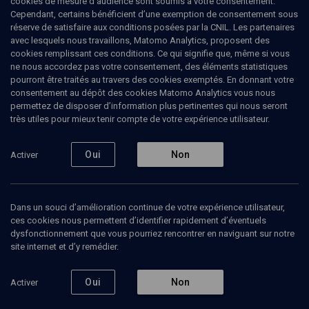
cookies de mesure d’audience sont soumis à votre consentement.
Cependant, certains bénéficient d’une exemption de consentement sous
réserve de satisfaire aux conditions posées par la CNIL. Les partenaires
avec lesquels nous travaillons, Matomo Analytics, proposent des
Ajouter
Partager
J’aime
cookies remplissant ces conditions. Ce qui signifie que, même si vous
ne nous accordez pas votre consentement, des éléments statistiques
pourront être traités au travers des cookies exemptés. En donnant votre
Tous
1
Vidéos
1
consentement au dépôt des cookies Matomo Analytics vous nous
permettez de disposer d’information plus pertinentes qui nous seront
très utiles pour mieux tenir compte de votre expérience utilisateur.
Vidéos
1
Oui
Non
Activer
Benjamin Fondane,
Jassy-Paris-
Auschwitz
Dans un souci d’amélioration continue de votre expérience utilisateur,
ces cookies nous permettent d’identifier rapidement d’éventuels
dysfonctionnement que vous pourriez rencontrer en naviguant sur notre
site internet et d’y remédier.
VIE JUIVE
Oui
Non
Activer
Un poète entre pensée
juive et existentialisme