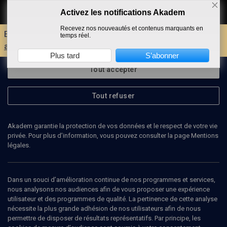
Activez les notifications Akadem
Faire un don
Recevez nos nouveautés et contenus marquants en
Envie d'encore plus d'AKADEM ?
Découvrez les
temps réel.
avantages d'un compte !
Plus tard
S’abonner
Tout accepter
Tout refuser
Akadem garantie la protection de vos données et le respect de votre vie
privée. Pour plus d’information, vous pouvez consulter la page Mentions
légales.
DOMINIQUE GUEDJ
société d’études Benjamin Fondane
Dans un souci d’amélioration continue de nos programmes et services,
nous analysons nos audiences afin de vous proposer une expérience
utilisateur et des programmes de qualité. La pertinence de cette analyse
Dominique Guedj est vice-présidente de la Société d’études
nécessite la plus grande adhésion de nos utilisateurs afin de nous
Benjamin Fondane.
permettre de disposer de résultats représentatifs. Par principe, les