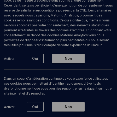
cookies de mesure d’audience sont soumis à votre consentement.
directeur du Centre Roland Mousnier, unité mixte de recherches
Cependant, certains bénéficient d’une exemption de consentement sous
CNRS/Université Paris 4-Sorbonne. Enfin, il dirige l’Institut de
réserve de satisfaire aux conditions posées par la CNIL. Les partenaires
recherches sur les civilisations de l’Occident moderne. Denis
avec lesquels nous travaillons, Matomo Analytics, proposent des
Crouzet a publié de nombreux ouvrages dont Christophe Colomb :
cookies remplissant ces conditions. Ce qui signifie que, même si vous
héraut de l'Apocalypse. (Mise à jour: mai 2007)
ne nous accordez pas votre consentement, des éléments statistiques
pourront être traités au travers des cookies exemptés. En donnant votre
consentement au dépôt des cookies Matomo Analytics vous nous
permettez de disposer d’information plus pertinentes qui nous seront
très utiles pour mieux tenir compte de votre expérience utilisateur.
Ajouter
Partager
J’aime
Oui
Non
Activer
Tous
7
Vidéos
1
Bibliographie
6
Dans un souci d’amélioration continue de votre expérience utilisateur,
ces cookies nous permettent d’identifier rapidement d’éventuels
Vidéos
1
dysfonctionnement que vous pourriez rencontrer en naviguant sur notre
site internet et d’y remédier.
Les conduites
d'engagement
Oui
Non
Activer
total (5/6)