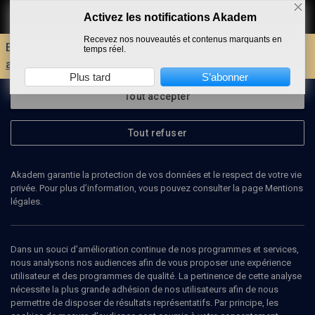
Activez les notifications Akadem
Faire un don
Recevez nos nouveautés et contenus marquants en
Envie d'encore plus d'AKADEM ?
Découvrez les
temps réel.
avantages d'un compte !
Plus tard
S’abonner
Tout accepter
Tout refuser
Akadem garantie la protection de vos données et le respect de votre vie
privée. Pour plus d’information, vous pouvez consulter la page Mentions
légales.
DENIS CROUZET
historien
Dans un souci d’amélioration continue de nos programmes et services,
nous analysons nos audiences afin de vous proposer une expérience
utilisateur et des programmes de qualité. La pertinence de cette analyse
Denis Crouzet est professeur à l'Université Paris 4-
nécessite la plus grande adhésion de nos utilisateurs afin de nous
Sorbonne. Agrégé d'histoire et docteur d'Etat, il est spécialiste du
permettre de disposer de résultats représentatifs. Par principe, les
XVIe siècle et de l'histoire des mentalités. Il est également