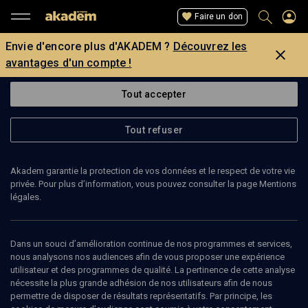
Faire un don
Envie d'encore plus d'AKADEM ?
Découvrez les
avantages d'un compte !
Tout accepter
Tout refuser
Akadem garantie la protection de vos données et le respect de votre vie
privée. Pour plus d’information, vous pouvez consulter la page Mentions
légales.
DAVID WEINBERG
professeur d'histoire juive
Dans un souci d’amélioration continue de nos programmes et services,
nous analysons nos audiences afin de vous proposer une expérience
utilisateur et des programmes de qualité. La pertinence de cette analyse
David Weinberg, historien spécialiste de l'histoire juive
nécessite la plus grande adhésion de nos utilisateurs afin de nous
contemporaine, dirige le centre d'études juives de la Wayne State
permettre de disposer de résultats représentatifs. Par principe, les
Université à Detroit.Il a enseigné dans diverses universités