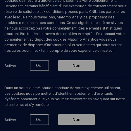
cookies de mesure d’audience sont soumis à votre consentement.
américaines et à l'Université hébraïque de Jérusalem. Ses sujets
Cependant, certains bénéficient d’une exemption de consentement sous
de recherche portent essentiellement sur l'histoire contemporaine
réserve de satisfaire aux conditions posées par la CNIL. Les partenaires
des Juifs avant et après la Shoah. C'est dans ce cadre qu'il a écrit
avec lesquels nous travaillons, Matomo Analytics, proposent des
un ouvrage sur les Juifs à Paris dans les années 1930. Il prépare
cookies remplissant ces conditions. Ce qui signifie que, même si vous
une étude de la reconstruction de la vie juive en Europe après la
ne nous accordez pas votre consentement, des éléments statistiques
Seconde Guerre mondiale.
pourront être traités au travers des cookies exemptés. En donnant votre
consentement au dépôt des cookies Matomo Analytics vous nous
permettez de disposer d’information plus pertinentes qui nous seront
très utiles pour mieux tenir compte de votre expérience utilisateur.
Ajouter
Partager
J’aime
Oui
Non
Activer
Tous
3
Vidéos
1
Bibliographie
2
Dans un souci d’amélioration continue de votre expérience utilisateur,
ces cookies nous permettent d’identifier rapidement d’éventuels
dysfonctionnement que vous pourriez rencontrer en naviguant sur notre
Vidéos
1
site internet et d’y remédier.
Entre unité de
Oui
Non
Activer
façade et
désunion (17/)