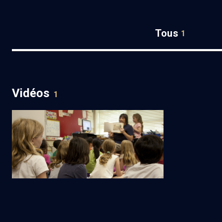
Tous
1
Vidéos
1
Quels défis pour l’école juive en 2025 ?
(1/2)
Regarder
TABLE RONDE
L'éducation juive dans une société en