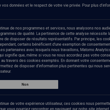
 vos données et le respect de votre vie privée. Pour plus d’inf
Abonnez-vous à notre newsletter
ontinue de nos programmes et services, nous analysons nos audi
rogrammes de qualité. La pertinence de cette analyse nécessite 
Envoyer
tre de disposer de résultats représentatifs. Par principe, les c
ependant, certains bénéficient d’une exemption de consentement
Les partenaires avec lesquels nous travaillons, Matomo Analyti
 qui signifie que, même si vous ne nous accordez pas votre con
tés au travers des cookies exemptés. En donnant votre consente
ettez de disposer d’information plus pertinentes qui nous seron
sateur.
es
Qui sommes-nous ?
La rédaction
Nos soutiens
Non
Politique de protection des do
personnelles
Mentions légales
tinue de votre expérience utilisateur, ces cookies nous permette
Contact
e vous pourriez rencontrer en naviguant sur notre site internet 