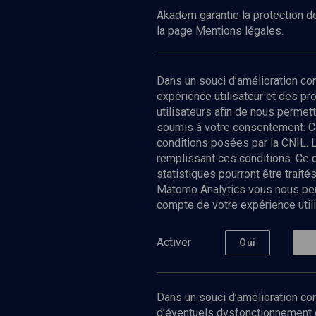
mutation
Akadem garantie la protection de
la page Mentions légales.
Dans un souci d’amélioration c
expérience utilisateur et des p
utilisateurs afin de nous permet
soumis à votre consentement. C
conditions posées par la CNIL. 
remplissant ces conditions. Ce
statistiques pourront être trai
Matomo Analytics vous nous perm
compte de votre expérience utili
Nos Chain
Société
Histoire
Activer
Oui
Culture
Limoud
Université
Dans un souci d’amélioration con
Podcast
d’éventuels dysfonctionnement qu