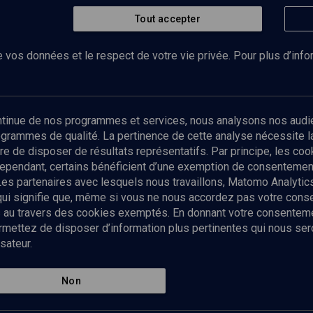
Tout accepter
 vos données et le respect de votre vie privée. Pour plus d’inf
Abonnez-vous à notre newsletter
ontinue de nos programmes et services, nous analysons nos audi
rogrammes de qualité. La pertinence de cette analyse nécessite 
Envoyer
tre de disposer de résultats représentatifs. Par principe, les c
ependant, certains bénéficient d’une exemption de consentement
Les partenaires avec lesquels nous travaillons, Matomo Analyti
 qui signifie que, même si vous ne nous accordez pas votre con
tés au travers des cookies exemptés. En donnant votre consente
ettez de disposer d’information plus pertinentes qui nous seron
sateur.
es
Qui sommes-nous ?
La rédaction
Nos soutiens
Non
Politique de protection des do
personnelles