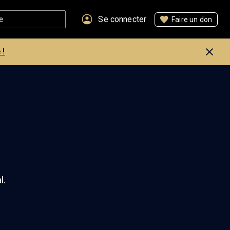
Se connecter
Faire un don
 !
l.