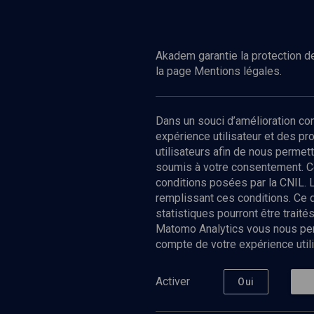
Regarder
VIE JUIVE
La renaissance d'une langue juive
Akadem garantie la protection de
la page Mentions légales.
Dans un souci d’amélioration c
expérience utilisateur et des p
utilisateurs afin de nous permet
soumis à votre consentement. C
conditions posées par la CNIL. 
remplissant ces conditions. Ce
statistiques pourront être trai
Matomo Analytics vous nous perm
compte de votre expérience utili
Nos Chain
Société
Histoire
Activer
Oui
Culture