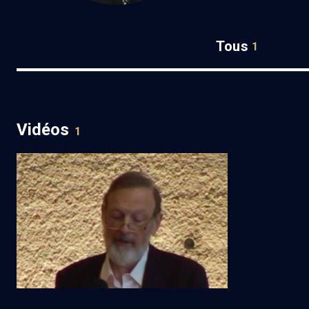
Tous
1
Vidéos
1
Permanence du yiddish (1/5)