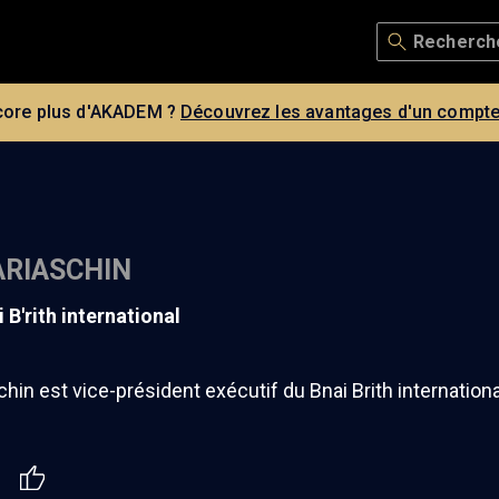
core plus d'AKADEM ?
Découvrez les avantages d'un compte
RIASCHIN
ai B'rith international
hin est vice-président exécutif du Bnai Brith internationa