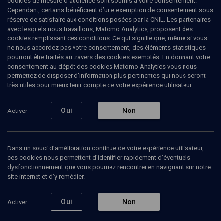
cookies de mesure d’audience sont soumis à votre consentement.
Cependant, certains bénéficient d’une exemption de consentement sous
réserve de satisfaire aux conditions posées par la CNIL. Les partenaires
avec lesquels nous travaillons, Matomo Analytics, proposent des
cookies remplissant ces conditions. Ce qui signifie que, même si vous
ne nous accordez pas votre consentement, des éléments statistiques
pourront être traités au travers des cookies exemptés. En donnant votre
consentement au dépôt des cookies Matomo Analytics vous nous
permettez de disposer d’information plus pertinentes qui nous seront
très utiles pour mieux tenir compte de votre expérience utilisateur.
Abonnez-vous à notre newsletter
Oui
Non
Activer
Envoyer
Dans un souci d’amélioration continue de votre expérience utilisateur,
ces cookies nous permettent d’identifier rapidement d’éventuels
dysfonctionnement que vous pourriez rencontrer en naviguant sur notre
site internet et d’y remédier.
Nos Chaines
Qui sommes-nous ?
Oui
Non
Activer
Société
La rédaction